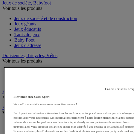
Jeux de société, Babyfoot
Voir tous les produits
Jeux de société et de construction
Jeux géants
Jeux éducatifs
Tapis de jeux
Baby Foot
Jeux d'adresse
Draisiennes, Tricycles, Vélos
Voir tous les produits
Tricycles
Draisiennes
Trottinettes et Patinettes
Continuer sans acce
Apprentissage scolaire de la Sécurité routière
Voir tous les produits
Bienvenue chez Casal Sport
Vous offrir une visite sur-mesure, nous tient à cœur !
Activités gymniques
Voir tous les produits
En cliquant sur le bouton « Autoriser tous les cookies », notre plateforme web va pouvoir échanger 
cookies avec votre navigateur. Ces informations permettent à notre équipe marketing et à nos partena
Tapis, Matelas scolaires
internet de mesurer les performances de notre site, et d'analyser vos préférences de contenu. Nous
pouvons ainsi vous proposer des articles encore plus adaptés à vos besoins et de la publicité appropr
Modules, Parcours mousse enfant
Si vous souhaitez plus d'informations sur les finalités et choisir vos préférences par type de cookies,
Modules motricité en bois