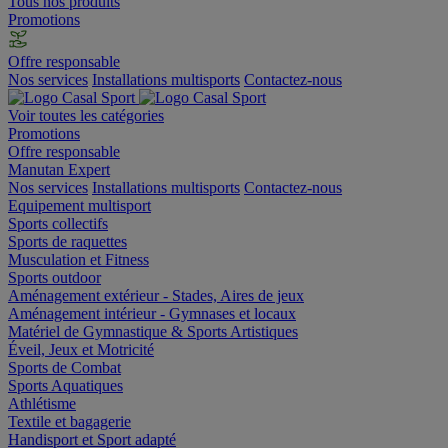
Tous nos produits
Promotions
Offre responsable
Nos services
Installations multisports
Contactez-nous
Voir toutes les catégories
Promotions
Offre responsable
Manutan Expert
Nos services
Installations multisports
Contactez-nous
Equipement multisport
Sports collectifs
Sports de raquettes
Musculation et Fitness
Sports outdoor
Aménagement extérieur - Stades, Aires de jeux
Aménagement intérieur - Gymnases et locaux
Matériel de Gymnastique & Sports Artistiques
Éveil, Jeux et Motricité
Sports de Combat
Sports Aquatiques
Athlétisme
Textile et bagagerie
Handisport et Sport adapté