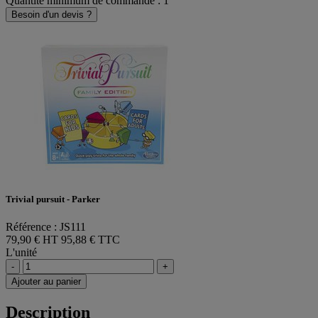
Quantité minimum de commande : 1
Besoin d'un devis ?
Trivial pursuit - Parker
Référence : JS111
79,90 € HT
95,88 € TTC
L'unité
-
+
Ajouter au panier
Description