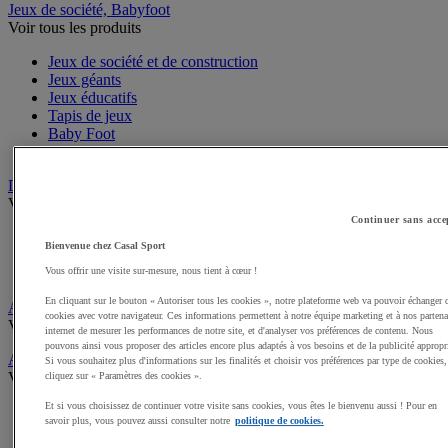
Jeux de société, Babyfoot
Voir tous les produits
Jeux de société et de construction
Jeux géants
Jeux éducatifs
Tapis de jeux
Baby Foot
Jeux d'adresse
Draisiennes, Tricycles, Vélos
Voir tous les produits
Continuer sans acce
Tricycles
Bienvenue chez Casal Sport
Draisiennes
Trottinettes et Patinettes
Vous offrir une visite sur-mesure, nous tient à cœur !
En cliquant sur le bouton « Autoriser tous les cookies », notre plateforme web va pouvoir échanger 
Apprentissage scolaire de la Sécurité routière
cookies avec votre navigateur. Ces informations permettent à notre équipe marketing et à nos partena
Voir tous les produits
internet de mesurer les performances de notre site, et d'analyser vos préférences de contenu. Nous
pouvons ainsi vous proposer des articles encore plus adaptés à vos besoins et de la publicité appropr
Activités gymniques
Si vous souhaitez plus d'informations sur les finalités et choisir vos préférences par type de cookies,
Voir tous les produits
cliquez sur « Paramètres des cookies ».
Et si vous choisissez de continuer votre visite sans cookies, vous êtes le bienvenu aussi ! Pour en
Tapis, Matelas scolaires
savoir plus, vous pouvez aussi consulter notre
politique de cookies.
Modules, Parcours mousse enfant
Modules motricité en bois