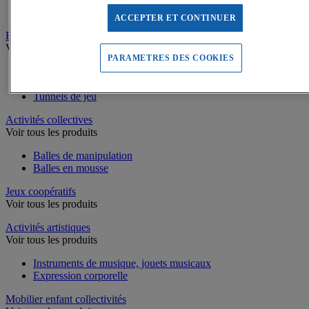
Piscines à balles
ACCEPTER ET CONTINUER
Equilibre, Coordination
Voir tous les produits
PARAMETRES DES COOKIES
Parcours de motricité
Matériel d’équilibre et de coordination enfant
Tunnels de jeu
Activités collectives
Voir tous les produits
Balles de manipulation
Balles en mousse
Jeux coopératifs
Voir tous les produits
Activités artistiques
Voir tous les produits
Instruments de musique, jouets musicaux
Expression corporelle
Mobilier enfant collectivités