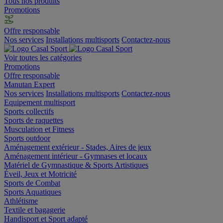
Tous nos produits
Promotions
Offre responsable
Nos services
Installations multisports
Contactez-nous
Voir toutes les catégories
Promotions
Offre responsable
Manutan Expert
Nos services
Installations multisports
Contactez-nous
Equipement multisport
Sports collectifs
Sports de raquettes
Musculation et Fitness
Sports outdoor
Aménagement extérieur - Stades, Aires de jeux
Aménagement intérieur - Gymnases et locaux
Matériel de Gymnastique & Sports Artistiques
Éveil, Jeux et Motricité
Sports de Combat
Sports Aquatiques
Athlétisme
Textile et bagagerie
Handisport et Sport adapté