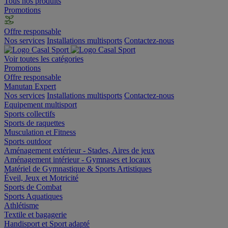
Tous nos produits
Promotions
Offre responsable
Nos services
Installations multisports
Contactez-nous
Voir toutes les catégories
Promotions
Offre responsable
Manutan Expert
Nos services
Installations multisports
Contactez-nous
Equipement multisport
Sports collectifs
Sports de raquettes
Musculation et Fitness
Sports outdoor
Aménagement extérieur - Stades, Aires de jeux
Aménagement intérieur - Gymnases et locaux
Matériel de Gymnastique & Sports Artistiques
Éveil, Jeux et Motricité
Sports de Combat
Sports Aquatiques
Athlétisme
Textile et bagagerie
Handisport et Sport adapté