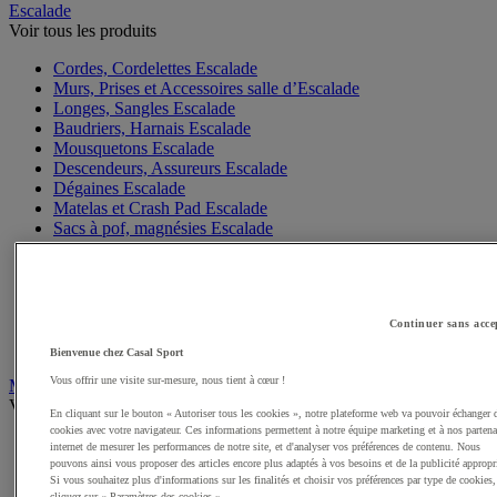
Escalade
Voir tous les produits
Cordes, Cordelettes Escalade
Murs, Prises et Accessoires salle d’Escalade
Longes, Sangles Escalade
Baudriers, Harnais Escalade
Mousquetons Escalade
Descendeurs, Assureurs Escalade
Dégaines Escalade
Matelas et Crash Pad Escalade
Sacs à pof, magnésies Escalade
Casques Escalade
Gants Escalade
Matériel Via Ferrata, Canyoning
Accessoires Escalade, Entretien
Continuer sans acce
Chaussons Escalade
Sacs Escalade
Bienvenue chez Casal Sport
Vous offrir une visite sur-mesure, nous tient à cœur !
Mobilité Urbaine
Voir tous les produits
En cliquant sur le bouton « Autoriser tous les cookies », notre plateforme web va pouvoir échanger 
cookies avec votre navigateur. Ces informations permettent à notre équipe marketing et à nos partena
Skateboards, rollers
internet de mesurer les performances de notre site, et d'analyser vos préférences de contenu. Nous
Vélos
pouvons ainsi vous proposer des articles encore plus adaptés à vos besoins et de la publicité appropr
Casques Vélo
Si vous souhaitez plus d'informations sur les finalités et choisir vos préférences par type de cookies,
cliquez sur « Paramètres des cookies ».