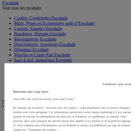
Escalade
Voir tous les produits
Cordes, Cordelettes Escalade
Murs, Prises et Accessoires salle d’Escalade
Longes, Sangles Escalade
Baudriers, Harnais Escalade
Mousquetons Escalade
Descendeurs, Assureurs Escalade
Dégaines Escalade
Matelas et Crash Pad Escalade
Sacs à pof, magnésies Escalade
Casques Escalade
Gants Escalade
Matériel Via Ferrata, Canyoning
Accessoires Escalade, Entretien
Continuer sans acce
Chaussons Escalade
Sacs Escalade
Bienvenue chez Casal Sport
Vous offrir une visite sur-mesure, nous tient à cœur !
Mobilité Urbaine
Voir tous les produits
En cliquant sur le bouton « Autoriser tous les cookies », notre plateforme web va pouvoir échanger 
cookies avec votre navigateur. Ces informations permettent à notre équipe marketing et à nos partena
Skateboards, rollers
internet de mesurer les performances de notre site, et d'analyser vos préférences de contenu. Nous
pouvons ainsi vous proposer des articles encore plus adaptés à vos besoins et de la publicité appropr
Vélos
Si vous souhaitez plus d'informations sur les finalités et choisir vos préférences par type de cookies,
Casques Vélo
cliquez sur « Paramètres des cookies ».