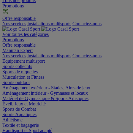
Tous nos produits
Promotions
Offre responsable
Nos services
Installations multisports
Contactez-nous
Voir toutes les catégories
Promotions
Offre responsable
Manutan Expert
Nos services
Installations multisports
Contactez-nous
Equipement multisport
Sports collectifs
Sports de raquettes
Musculation et Fitness
Sports outdoor
Aménagement extérieur - Stades, Aires de jeux
Aménagement intérieur - Gymnases et locaux
Matériel de Gymnastique & Sports Artistiques
Éveil, Jeux et Motricité
Sports de Combat
Sports Aquatiques
Athlétisme
Textile et bagagerie
Handisport et Sport adapté