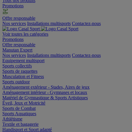
Tous nos produits
Promotions
Offre responsable
Nos services
Installations multisports
Contactez-nous
Voir toutes les catégories
Promotions
Offre responsable
Manutan Expert
Nos services
Installations multisports
Contactez-nous
Equipement multisport
Sports collectifs
Sports de raquettes
Musculation et Fitness
Sports outdoor
Aménagement extérieur - Stades, Aires de jeux
Aménagement intérieur - Gymnases et locaux
Matériel de Gymnastique & Sports Artistiques
Éveil, Jeux et Motricité
Sports de Combat
Sports Aquatiques
Athlétisme
Textile et bagagerie
Handisport et Sport adapté