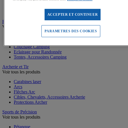
Protections Rollers et Skateboards
Accessoires vélos
Râteliers de vélos
ACCEPTER ET CONTINUER
Randonnée et Camping
Voir tous les produits
PARAMETRES DES COOKIES
Sacs à dos Randonnée
Bâtons de Marche et Randonnée
Couchage Camping
Eclairage pour Randonnée
Tentes, Accessoires Camping
Archerie et Tir
Voir tous les produits
Carabines laser
Arcs
Flèches Arc
Cibles, Chevalets, Accessoires Archerie
Protections Archer
Sports de Précision
Voir tous les produits
Pétanque