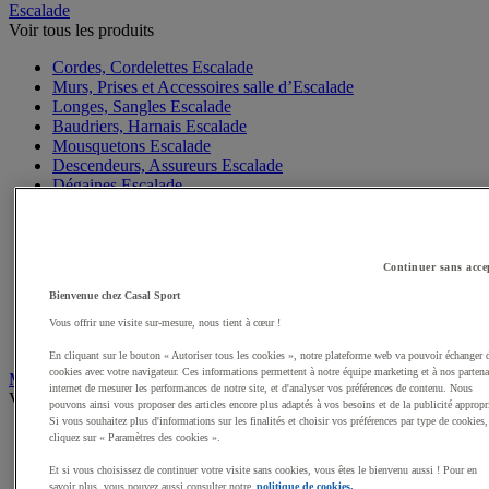
Escalade
Voir tous les produits
Cordes, Cordelettes Escalade
Murs, Prises et Accessoires salle d’Escalade
Longes, Sangles Escalade
Baudriers, Harnais Escalade
Mousquetons Escalade
Descendeurs, Assureurs Escalade
Dégaines Escalade
Matelas et Crash Pad Escalade
Sacs à pof, magnésies Escalade
Casques Escalade
Gants Escalade
Continuer sans acce
Matériel Via Ferrata, Canyoning
Bienvenue chez Casal Sport
Accessoires Escalade, Entretien
Chaussons Escalade
Vous offrir une visite sur-mesure, nous tient à cœur !
Sacs Escalade
En cliquant sur le bouton « Autoriser tous les cookies », notre plateforme web va pouvoir échanger 
cookies avec votre navigateur. Ces informations permettent à notre équipe marketing et à nos partena
Mobilité Urbaine
internet de mesurer les performances de notre site, et d'analyser vos préférences de contenu. Nous
Voir tous les produits
pouvons ainsi vous proposer des articles encore plus adaptés à vos besoins et de la publicité appropr
Si vous souhaitez plus d'informations sur les finalités et choisir vos préférences par type de cookies,
Skateboards, rollers
cliquez sur « Paramètres des cookies ».
Vélos
Et si vous choisissez de continuer votre visite sans cookies, vous êtes le bienvenu aussi ! Pour en
Casques Vélo
savoir plus, vous pouvez aussi consulter notre
politique de cookies.