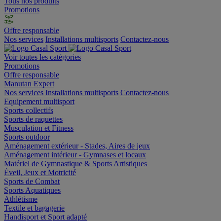
Tous nos produits
Promotions
Offre responsable
Nos services
Installations multisports
Contactez-nous
Voir toutes les catégories
Promotions
Offre responsable
Manutan Expert
Nos services
Installations multisports
Contactez-nous
Equipement multisport
Sports collectifs
Sports de raquettes
Musculation et Fitness
Sports outdoor
Aménagement extérieur - Stades, Aires de jeux
Aménagement intérieur - Gymnases et locaux
Matériel de Gymnastique & Sports Artistiques
Éveil, Jeux et Motricité
Sports de Combat
Sports Aquatiques
Athlétisme
Textile et bagagerie
Handisport et Sport adapté