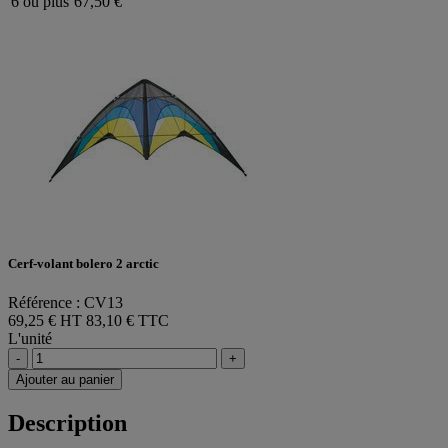
6 ou plus
67,50 €
Cerf-volant bolero 2 arctic
Référence : CV13
69,25 € HT
83,10 € TTC
L'unité
-
+
Ajouter au panier
Description