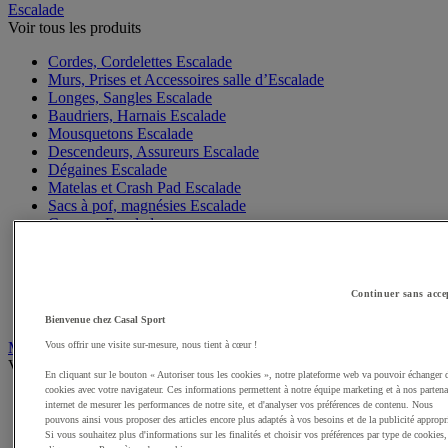
Escalade
Voir tous les produits
Cordes, Cordelettes Escalade
Murs, Prises et Accessoires salle d’Escalade
Longes, Sangles Escalade
Baudriers, Harnais Escalade
Mousquetons Escalade
Descendeurs, Assureurs Escalade
Dégaines Escalade
Matelas et Crash Pad Escalade
Sacs à pof, magnésies Escalade
Casques Escalade
Gants Escalade
Matériel Via Ferrata, Canyoning
Accessoires Escalade, Entretien
Chaussons Escalade
Continuer sans acce
Sacs Escalade
Bienvenue chez Casal Sport
Mobilité Urbaine
Vous offrir une visite sur-mesure, nous tient à cœur !
Voir tous les produits
En cliquant sur le bouton « Autoriser tous les cookies », notre plateforme web va pouvoir échanger 
cookies avec votre navigateur. Ces informations permettent à notre équipe marketing et à nos partena
Skateboards, rollers
internet de mesurer les performances de notre site, et d'analyser vos préférences de contenu. Nous
Vélos
pouvons ainsi vous proposer des articles encore plus adaptés à vos besoins et de la publicité appropr
Casques Vélo
Si vous souhaitez plus d'informations sur les finalités et choisir vos préférences par type de cookies,