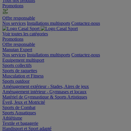
Tous nos produits
Promotions
Offre responsable
Nos services
Installations multisports
Contactez-nous
Voir toutes les catégories
Promotions
Offre responsable
Manutan Expert
Nos services
Installations multisports
Contactez-nous
Equipement multisport
Sports collectifs
Sports de raquettes
Musculation et Fitness
Sports outdoor
Aménagement extérieur - Stades, Aires de jeux
Aménagement intérieur - Gymnases et locaux
Matériel de Gymnastique & Sports Artistiques
Éveil, Jeux et Motricité
Sports de Combat
Sports Aquatiques
Athlétisme
Textile et bagagerie
Handisport et Sport adapté