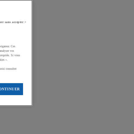
er sans accepter >
vigateur. Ces
analyser vos
propriée. Si vous
kies ».
ussi consulter
ONTINUER