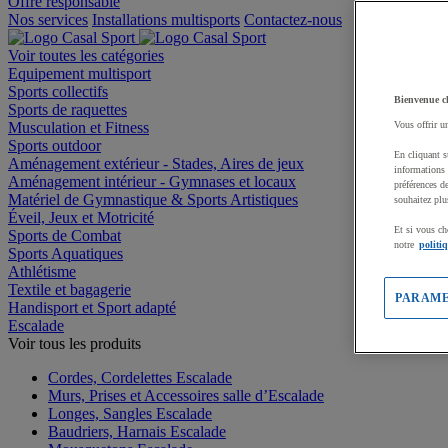
Offre responsable
Nos services
Installations multisports
Contactez-nous
Voir toutes les catégories
Equipement multisport
Sports collectifs
Bienvenue c
Sports de raquettes
Musculation et Fitness
Vous offrir u
Sports outdoor
En cliquant s
Aménagement extérieur - Stades, Aires de jeux
informations 
Aménagement intérieur - Gymnases et locaux
préférences d
Matériel de Gymnastique & Sports Artistiques
souhaitez plu
Éveil, Jeux et Motricité
Et si vous ch
Sports de Combat
notre
politi
Sports Aquatiques
Athlétisme
Textile et bagagerie
PARAME
Handisport et Sport adapté
Escalade
Voir tous les produits
Cordes, Cordelettes Escalade
Murs, Prises et Accessoires salle d’Escalade
Longes, Sangles Escalade
Baudriers, Harnais Escalade