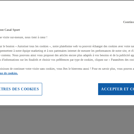
Continu
hez Casal Sport
ne visite sur-mesure, nous tient à cœur !
ur le bouton « Autoriser tous les cookies », notre plateforme web va pouvoir échanger des cookies avec votre na
permettent à notre équipe marketing et à nos partenaires internet de mesurer les performances de notre site, et d'
e contenu. Nous pouvons ainsi vous proposer des articles encore plus adaptés à vos besoins et de la publicité ap
s d'informations sur les finalités et choisir vos préférences par type de cookies, cliquez sur « Paramètres des coo
oisissez de continuer votre visite sans cookies, vous êtes le bienvenu aussi ! Pour en savoir plus, vous pouvez a
que de cookies.
TRES DES COOKIES
ACCEPTER ET C