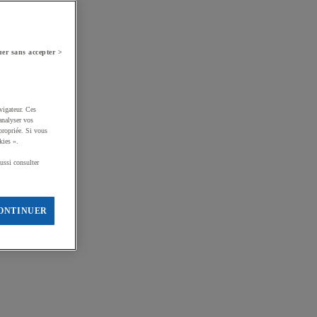
er sans accepter >
vigateur. Ces
analyser vos
propriée. Si vous
kies ».
ussi consulter
ONTINUER