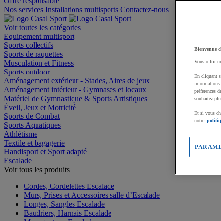
Offre responsable
Nos services
Installations multisports
Contactez-nous
Voir toutes les catégories
Equipement multisport
Sports collectifs
Bienvenue c
Sports de raquettes
Musculation et Fitness
Vous offrir u
Sports outdoor
En cliquant s
Aménagement extérieur - Stades, Aires de jeux
informations 
Aménagement intérieur - Gymnases et locaux
préférences d
Matériel de Gymnastique & Sports Artistiques
souhaitez plu
Éveil, Jeux et Motricité
Et si vous ch
Sports de Combat
notre
politi
Sports Aquatiques
Athlétisme
Textile et bagagerie
PARAME
Handisport et Sport adapté
Escalade
Voir tous les produits
Cordes, Cordelettes Escalade
Murs, Prises et Accessoires salle d’Escalade
Longes, Sangles Escalade
Baudriers, Harnais Escalade