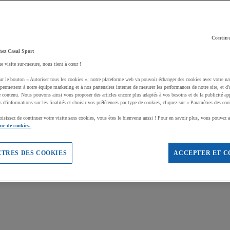
Continu
hez Casal Sport
ne visite sur-mesure, nous tient à cœur !
ur le bouton « Autoriser tous les cookies », notre plateforme web va pouvoir échanger des cookies avec votre na
permettent à notre équipe marketing et à nos partenaires internet de mesurer les performances de notre site, et d'
e contenu. Nous pouvons ainsi vous proposer des articles encore plus adaptés à vos besoins et de la publicité ap
s d'informations sur les finalités et choisir vos préférences par type de cookies, cliquez sur « Paramètres des coo
oisissez de continuer votre visite sans cookies, vous êtes le bienvenu aussi ! Pour en savoir plus, vous pouvez a
que de cookies.
TRES DES COOKIES
ACCEPTER ET C