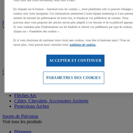
Vous offrir une visite sur-mesure, nous tient à cœur !
Protections Rollers et Skateboards
Accessoires vélos
En cliquant sur le bouton « Autoriser tous les cookies », notre plateforme web va pouvoir échanger 
Râteliers de vélos
cookies avec votre navigateur. Ces informations permettent à notre équipe marketing et à nos partena
internet de mesurer les performances de notre site, et d'analyser vos préférences de contenu. Nous
Randonnée et Camping
pouvons ainsi vous proposer des articles encore plus adaptés à vos besoins et de la publicité appropr
Si vous souhaitez plus d'informations sur les finalités et choisir vos préférences par type de cookies,
Voir tous les produits
cliquez sur « Paramètres des cookies ».
Sacs à dos Randonnée
Et si vous choisissez de continuer votre visite sans cookies, vous êtes le bienvenu aussi ! Pour en
Bâtons de Marche et Randonnée
savoir plus, vous pouvez aussi consulter notre
politique de cookies.
Couchage Camping
Eclairage pour Randonnée
Tentes, Accessoires Camping
ACCEPTER ET CONTINUER
Archerie et Tir
Voir tous les produits
PARAMETRES DES COOKIES
Carabines laser
Arcs
Flèches Arc
Cibles, Chevalets, Accessoires Archerie
Protections Archer
Sports de Précision
Voir tous les produits
Pétanque