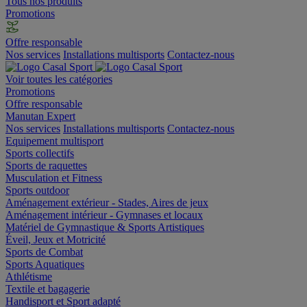
Tous nos produits
Promotions
Offre responsable
Nos services
Installations multisports
Contactez-nous
Voir toutes les catégories
Promotions
Offre responsable
Manutan Expert
Nos services
Installations multisports
Contactez-nous
Equipement multisport
Sports collectifs
Sports de raquettes
Musculation et Fitness
Sports outdoor
Aménagement extérieur - Stades, Aires de jeux
Aménagement intérieur - Gymnases et locaux
Matériel de Gymnastique & Sports Artistiques
Éveil, Jeux et Motricité
Sports de Combat
Sports Aquatiques
Athlétisme
Textile et bagagerie
Handisport et Sport adapté