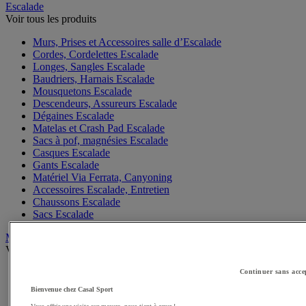
Escalade
Voir tous les produits
Murs, Prises et Accessoires salle d’Escalade
Cordes, Cordelettes Escalade
Longes, Sangles Escalade
Baudriers, Harnais Escalade
Mousquetons Escalade
Descendeurs, Assureurs Escalade
Dégaines Escalade
Matelas et Crash Pad Escalade
Sacs à pof, magnésies Escalade
Casques Escalade
Gants Escalade
Matériel Via Ferrata, Canyoning
Accessoires Escalade, Entretien
Chaussons Escalade
Sacs Escalade
Mobilité Urbaine
Voir tous les produits
Skateboards, rollers
Continuer sans acce
Vélos
Bienvenue chez Casal Sport
Casques Vélo