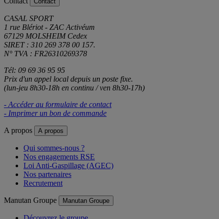
Contact
Contact
CASAL SPORT
1 rue Blériot - ZAC Activéum
67129 MOLSHEIM Cedex
SIRET : 310 269 378 00 157.
N° TVA : FR26310269378
Tél: 09 69 36 95 95
Prix d'un appel local depuis un poste fixe.
(lun-jeu 8h30-18h en continu / ven 8h30-17h)
- Accéder au formulaire de contact
- Imprimer un bon de commande
A propos
A propos
Qui sommes-nous ?
Nos engagements RSE
Loi Anti-Gaspillage (AGEC)
Nos partenaires
Recrutement
Manutan Groupe
Manutan Groupe
Découvrez le groupe