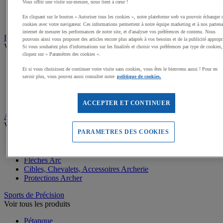
Protections Rollers et Skateboards
Vous offrir une visite sur-mesure, nous tient à cœur !
Accessoires vélos
En cliquant sur le bouton « Autoriser tous les cookies », notre plateforme web va pouvoir échanger 
Râteliers de vélos
cookies avec votre navigateur. Ces informations permettent à notre équipe marketing et à nos partena
internet de mesurer les performances de notre site, et d'analyser vos préférences de contenu. Nous
Randonnée et Camping
pouvons ainsi vous proposer des articles encore plus adaptés à vos besoins et de la publicité appropr
Voir tous les produits
Si vous souhaitez plus d'informations sur les finalités et choisir vos préférences par type de cookies,
cliquez sur « Paramètres des cookies ».
Sacs à dos Randonnée
Et si vous choisissez de continuer votre visite sans cookies, vous êtes le bienvenu aussi ! Pour en
Bâtons de Marche et Randonnée
savoir plus, vous pouvez aussi consulter notre
politique de cookies.
Couchage Camping
Eclairage pour Randonnée
Tentes, Accessoires Camping
ACCEPTER ET CONTINUER
Archerie et Tir
Voir tous les produits
PARAMETRES DES COOKIES
Carabines laser
Arcs
Flèches Arc
Cibles, Chevalets, Accessoires Archerie
Protections Archer
Sports de Précision
Voir tous les produits
Pétanque