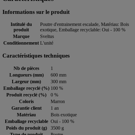
Informations sur le produit
Intitulé du
Poutre d'entrainement escalade, Matériau: Bois
produit
exotique, Emballage recyclable: Oui - 100 %
Marque
Sveltus
Conditionnement
L'unité
Caractéristiques techniques
Nb de pièces
1
Longueurs (mm)
600 mm
Largeur (mm)
300 mm
Emballage recyclé (%)
100 %
Produit recyclé (%)
0 %
Coloris
Marron
Garantie client
1 an
Matériau
Bois exotique
Emballage recyclable
Oui - 100 %
Poids du produit (g)
3500 g
Type de produit
Poutre