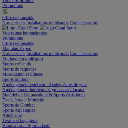
Tous nos produits
Promotions
Offre responsable
Nos services
Installations multisports
Contactez-nous
Voir toutes les catégories
Promotions
Offre responsable
Manutan Expert
Nos services
Installations multisports
Contactez-nous
Equipement multisport
Sports collectifs
Sports de raquettes
Musculation et Fitness
Sports outdoor
Aménagement extérieur - Stades, Aires de jeux
Aménagement intérieur - Gymnases et locaux
Matériel de Gymnastique & Sports Artistiques
Éveil, Jeux et Motricité
Sports de Combat
Sports Aquatiques
Athlétisme
Textile et bagagerie
Handisport et Sport adapté