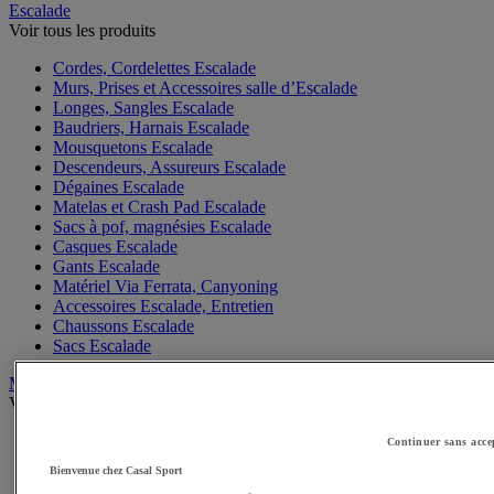
Escalade
Voir tous les produits
Cordes, Cordelettes Escalade
Murs, Prises et Accessoires salle d’Escalade
Longes, Sangles Escalade
Baudriers, Harnais Escalade
Mousquetons Escalade
Descendeurs, Assureurs Escalade
Dégaines Escalade
Matelas et Crash Pad Escalade
Sacs à pof, magnésies Escalade
Casques Escalade
Gants Escalade
Matériel Via Ferrata, Canyoning
Accessoires Escalade, Entretien
Chaussons Escalade
Sacs Escalade
Mobilité Urbaine
Voir tous les produits
Skateboards, rollers
Continuer sans acce
Vélos
Bienvenue chez Casal Sport
Casques Vélo