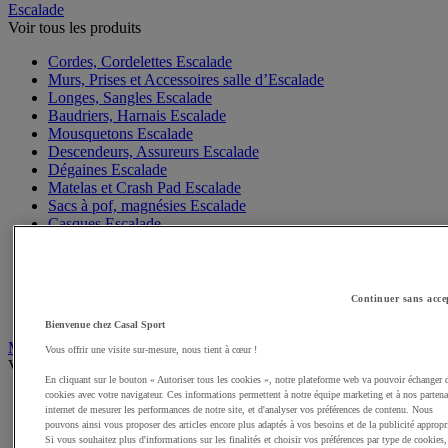
Escalade
Voir tous les produits
Cordes, Cordelettes Escalade
Murs, Prises et Accessoires salle d’Escalade
Longes, Sangles Escalade
Baudriers, Harnais Escalade
Mousquetons Escalade
Descendeurs, Assureurs Escalade
Dégaines Escalade
Matelas et Crash Pad Escalade
Sacs à pof, magnésies Escalade
Casques Escalade
Gants Escalade
Matériel Via Ferrata, Canyoning
Accessoires Escalade, Entretien
Chaussons Escalade
Continuer sans acce
Sacs Escalade
Bienvenue chez Casal Sport
Mobilité Urbaine
Vous offrir une visite sur-mesure, nous tient à cœur !
Voir tous les produits
En cliquant sur le bouton « Autoriser tous les cookies », notre plateforme web va pouvoir échanger 
cookies avec votre navigateur. Ces informations permettent à notre équipe marketing et à nos partena
Skateboards, rollers
internet de mesurer les performances de notre site, et d'analyser vos préférences de contenu. Nous
Vélos
pouvons ainsi vous proposer des articles encore plus adaptés à vos besoins et de la publicité appropr
Casques Vélo
Si vous souhaitez plus d'informations sur les finalités et choisir vos préférences par type de cookies,