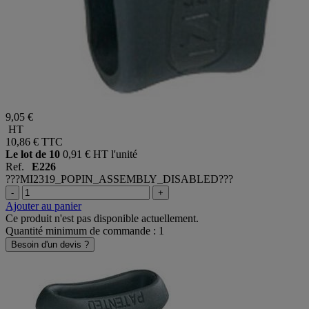
9,05 €
HT
10,86 €
TTC
Le lot de 10
0,91 € HT l'unité
Ref.
E226
???MI2319_POPIN_ASSEMBLY_DISABLED???
-
+
Ajouter au panier
Ce produit n'est pas disponible actuellement.
Quantité minimum de commande : 1
Besoin d'un devis ?