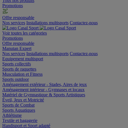
Tous nos produits
Promotions
Offre responsable
Nos services
Installations multisports
Contactez-nous
Voir toutes les catégories
Promotions
Offre responsable
Manutan Expert
Nos services
Installations multisports
Contactez-nous
Equipement multisport
Sports collectifs
Sports de raquettes
Musculation et Fitness
Sports outdoor
Aménagement extérieur - Stades, Aires de jeux
Aménagement intérieur - Gymnases et locaux
Matériel de Gymnastique & Sports Artistiques
Éveil, Jeux et Motricité
Sports de Combat
Sports Aquatiques
Athlétisme
Textile et bagagerie
Handisport et Sport adapté