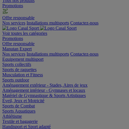
Tous nos produits
Promotions
Offre responsable
Nos services
Installations multisports
Contactez-nous
Voir toutes les catégories
Promotions
Offre responsable
Manutan Expert
Nos services
Installations multisports
Contactez-nous
Equipement multisport
Sports collectifs
Sports de raquettes
Musculation et Fitness
Sports outdoor
Aménagement extérieur - Stades, Aires de jeux
Aménagement intérieur - Gymnases et locaux
Matériel de Gymnastique & Sports Artistiques
Éveil, Jeux et Motricité
Sports de Combat
Sports Aquatiques
Athlétisme
Textile et bagagerie
Handisport et Sport adapté