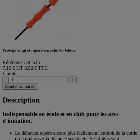
Protège doigt et repère encoche No Glove
Référence : SC615
7,10 € HT
8,52 € TTC
L'unité
-
+
Ajouter au panier
Description
Indispensable en école et en club pour les arcs
d'initiation.
Le débutant repère encore plus facilement l'endroit de la corde
où il doit poser la flèche et ses doigts. Ses doigts sont