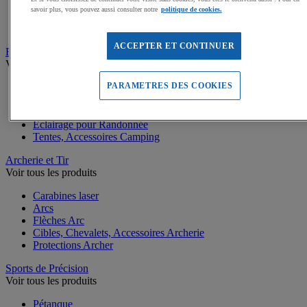
Protections Rollers et Skateboards
savoir plus, vous pouvez aussi consulter notre
politique de cookies.
Accessoires vélos
Râteliers de vélos
ACCEPTER ET CONTINUER
Randonnée et Camping
Voir tous les produits
PARAMETRES DES COOKIES
Sacs à dos Randonnée
Bâtons de Marche et Randonnée
Couchage Camping
Eclairage pour Randonnée
Tentes, Accessoires Camping
Archerie et Tir
Voir tous les produits
Carabines laser
Arcs
Flèches Arc
Cibles, Chevalets, Accessoires Archerie
Protections Archer
Sports de Précision
Voir tous les produits
Pétanque