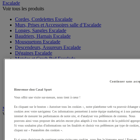
Escalade
Voir tous les produits
Cordes, Cordelettes Escalade
Murs, Prises et Accessoires salle d’Escalade
Longes, Sangles Escalade
Baudriers, Harnais Escalade
Mousquetons Escalade
Descendeurs, Assureurs Escalade
Dégaines Escalade
Matelas et Crash Pad Escalade
Sacs à pof, magnésies Escalade
Casques Escalade
Gants Escalade
Matériel Via Ferrata, Canyoning
Continuer sans acce
Accessoires Escalade, Entretien
Bienvenue chez Casal Sport
Chaussons Escalade
Sacs Escalade
Vous offrir une visite sur-mesure, nous tient à cœur !
En cliquant sur le bouton « Autoriser tous les cookies », notre plateforme web va pouvoir échanger 
Mobilité Urbaine
cookies avec votre navigateur. Ces informations permettent à notre équipe marketing et à nos partena
Voir tous les produits
internet de mesurer les performances de notre site, et d'analyser vos préférences de contenu. Nous
pouvons ainsi vous proposer des articles encore plus adaptés à vos besoins et de la publicité appropr
Skateboards, rollers
Si vous souhaitez plus d'informations sur les finalités et choisir vos préférences par type de cookies,
Vélos
cliquez sur « Paramètres des cookies ».
Casques Vélo
Et si vous choisissez de continuer votre visite sans cookies, vous êtes le bienvenu aussi ! Pour en