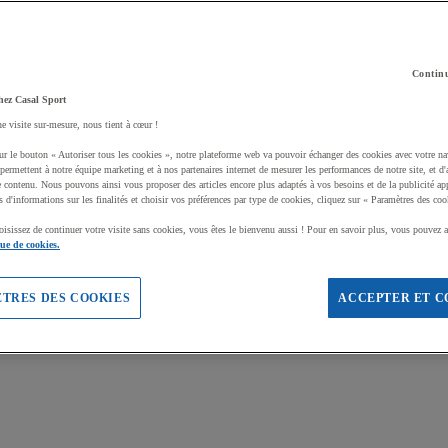
Continu
hez Casal Sport
ne visite sur-mesure, nous tient à cœur !
ur le bouton « Autoriser tous les cookies », notre plateforme web va pouvoir échanger des cookies avec votre na
permettent à notre équipe marketing et à nos partenaires internet de mesurer les performances de notre site, et d'
e contenu. Nous pouvons ainsi vous proposer des articles encore plus adaptés à vos besoins et de la publicité ap
s d'informations sur les finalités et choisir vos préférences par type de cookies, cliquez sur « Paramètres des coo
oisissez de continuer votre visite sans cookies, vous êtes le bienvenu aussi ! Pour en savoir plus, vous pouvez a
que de cookies.
TRES DES COOKIES
ACCEPTER ET C