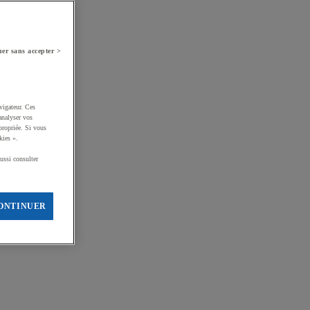
er sans accepter >
vigateur. Ces
analyser vos
propriée. Si vous
kies ».
ussi consulter
ONTINUER