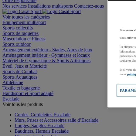
Offre responsable
Nos services
Installations multisports
Contactez-nous
Voir toutes les catégories
Equipement multisport
Sports collectifs
Bienvenue c
Sports de raquettes
Musculation et Fitness
Vous offrir u
Sports outdoor
En cliquant s
Aménagement extérieur - Stades, Aires de jeux
informations 
Aménagement intérieur - Gymnases et locaux
préférences d
Matériel de Gymnastique & Sports Artistiques
souhaitez plu
Éveil, Jeux et Motricité
Et si vous ch
Sports de Combat
notre
politi
Sports Aquatiques
Athlétisme
Textile et bagagerie
PARAME
Handisport et Sport adapté
Escalade
Voir tous les produits
Cordes, Cordelettes Escalade
Murs, Prises et Accessoires salle d’Escalade
Longes, Sangles Escalade
Baudriers, Harnais Escalade