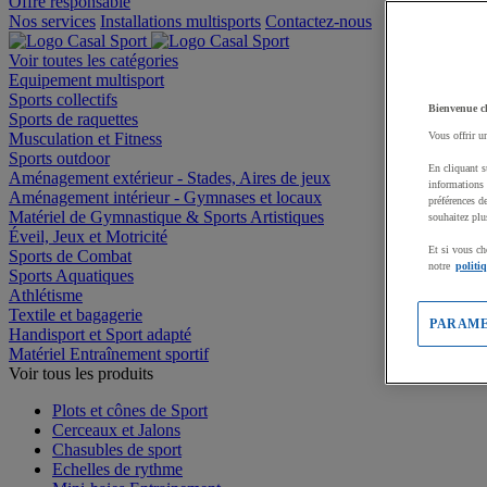
Offre responsable
Nos services
Installations multisports
Contactez-nous
Voir toutes les catégories
Equipement multisport
Sports collectifs
Bienvenue c
Sports de raquettes
Musculation et Fitness
Vous offrir u
Sports outdoor
En cliquant s
Aménagement extérieur - Stades, Aires de jeux
informations 
Aménagement intérieur - Gymnases et locaux
préférences d
Matériel de Gymnastique & Sports Artistiques
souhaitez plu
Éveil, Jeux et Motricité
Et si vous ch
Sports de Combat
notre
politi
Sports Aquatiques
Athlétisme
Textile et bagagerie
PARAME
Handisport et Sport adapté
Matériel Entraînement sportif
Voir tous les produits
Plots et cônes de Sport
Cerceaux et Jalons
Chasubles de sport
Echelles de rythme