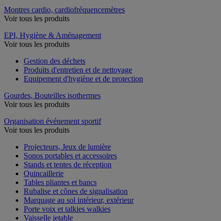
Montres cardio, cardiofréquencemètres
Voir tous les produits
EPI, Hygiène & Aménagement
Voir tous les produits
Gestion des déchets
Produits d'entretien et de nettoyage
Equipement d'hygiène et de protection
Gourdes, Bouteilles isothermes
Voir tous les produits
Organisation événement sportif
Voir tous les produits
Projecteurs, Jeux de lumière
Sonos portables et accessoires
Stands et tentes de réception
Quincaillerie
Tables pliantes et bancs
Rubalise et cônes de signalisation
Marquage au sol intérieur, extérieur
Porte voix et talkies walkies
Vaisselle jetable