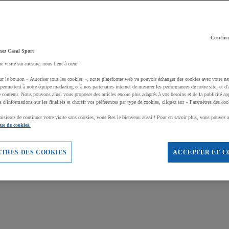
Continu
hez Casal Sport
ne visite sur-mesure, nous tient à cœur !
ur le bouton « Autoriser tous les cookies », notre plateforme web va pouvoir échanger des cookies avec votre na
permettent à notre équipe marketing et à nos partenaires internet de mesurer les performances de notre site, et d'
e contenu. Nous pouvons ainsi vous proposer des articles encore plus adaptés à vos besoins et de la publicité ap
s d'informations sur les finalités et choisir vos préférences par type de cookies, cliquez sur « Paramètres des coo
oisissez de continuer votre visite sans cookies, vous êtes le bienvenu aussi ! Pour en savoir plus, vous pouvez a
que de cookies.
TRES DES COOKIES
ACCEPTER ET C