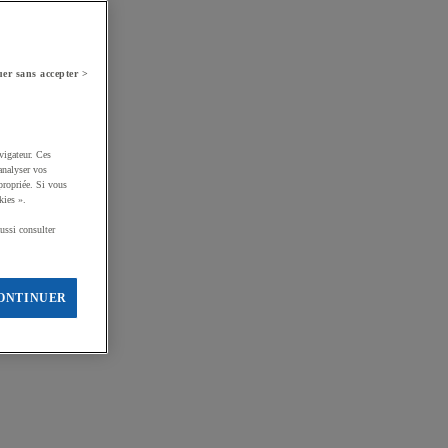
er sans accepter >
vigateur. Ces
analyser vos
propriée. Si vous
kies ».
ussi consulter
ONTINUER