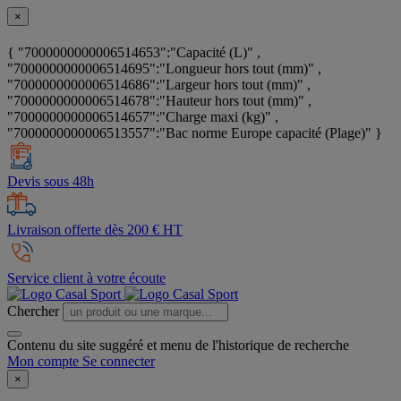
×
{ "7000000000006514653":"Capacité (L)" ,
"7000000000006514695":"Longueur hors tout (mm)" ,
"7000000000006514686":"Largeur hors tout (mm)" ,
"7000000000006514678":"Hauteur hors tout (mm)" ,
"7000000000006514657":"Charge maxi (kg)" ,
"7000000000006513557":"Bac norme Europe capacité (Plage)" }
Devis sous 48h
Livraison offerte dès 200 € HT
Service client à votre écoute
Chercher
Contenu du site suggéré et menu de l'historique de recherche
Mon compte
Se connecter
×