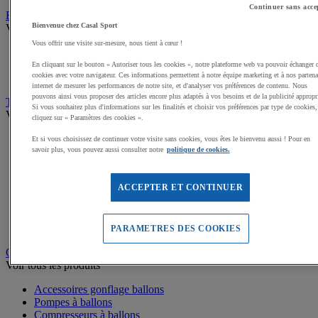
Continuer sans acce
Récompenses sportives
Bienvenue chez Casal Sport
Voir tous les produits
Vous offrir une visite sur-mesure, nous tient à cœur !
Coupes et trophées sportifs
Médailles, Rubans
En cliquant sur le bouton « Autoriser tous les cookies », notre plateforme web va pouvoir échanger 
cookies avec votre navigateur. Ces informations permettent à notre équipe marketing et à nos partena
Podiums de sport
internet de mesurer les performances de notre site, et d'analyser vos préférences de contenu. Nous
pouvons ainsi vous proposer des articles encore plus adaptés à vos besoins et de la publicité appropr
Transport et Rangement
Si vous souhaitez plus d'informations sur les finalités et choisir vos préférences par type de cookies,
Voir tous les produits
cliquez sur « Paramètres des cookies ».
Sacs et Filets à ballons
Et si vous choisissez de continuer votre visite sans cookies, vous êtes le bienvenu aussi ! Pour en
Chariots de manutention
savoir plus, vous pouvez aussi consulter notre
politique de cookies.
Coffres et malles de rangement
Rayonnage
ACCEPTER ET CONTINUER
Bacs de rangement
Roll-conteneurs
Armoires de rangement
Rangement Sportif
PARAMETRES DES COOKIES
Gonflage et entretien des ballons
Voir tous les produits
Accessoires gonflage ballons
Pompes à ballons
Compresseurs à ballons