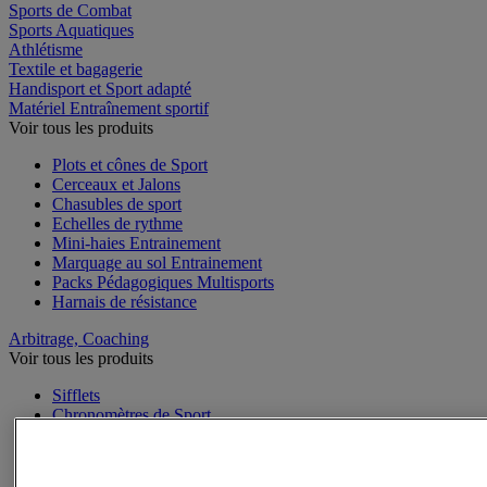
Sports de Combat
Sports Aquatiques
Athlétisme
Textile et bagagerie
Handisport et Sport adapté
Matériel Entraînement sportif
Voir tous les produits
Plots et cônes de Sport
Cerceaux et Jalons
Chasubles de sport
Echelles de rythme
Mini-haies Entrainement
Marquage au sol Entrainement
Packs Pédagogiques Multisports
Harnais de résistance
Arbitrage, Coaching
Voir tous les produits
Sifflets
Chronomètres de Sport
Tableaux tactiques
Brassards de sport
Cartons, plaquettes et accessoires arbitre