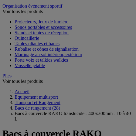
Organisation événement sportif
Voir tous les produits
Projecteurs, Jeux de lumière
Sonos portables et accessoires
Stands et tentes de réception
Quincaillerie
Tables pliantes et bancs
Rubalise et cônes de signalisation
Marquage au sol intérieur, extérieur
Porte voix et talkies walkies
Vaisselle jetable
Piles
Voir tous les produits
Accueil
Equipement multisport
Transport et Rangement
Bacs de rangement
(28)
Bacs à couvercle RAKO translucide - 400x300mm - 10 à 40
L
Bacs à couvercle RAKO