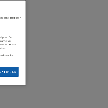
er sans accepter >
vigateur. Ces
analyser vos
propriée. Si vous
kies ».
ussi consulter
ONTINUER