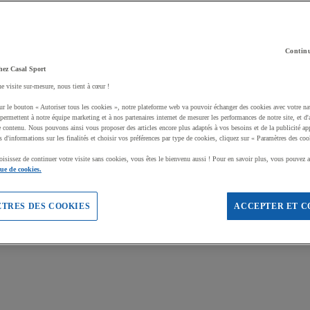
Continu
hez Casal Sport
ne visite sur-mesure, nous tient à cœur !
ur le bouton « Autoriser tous les cookies », notre plateforme web va pouvoir échanger des cookies avec votre na
permettent à notre équipe marketing et à nos partenaires internet de mesurer les performances de notre site, et d'
e contenu. Nous pouvons ainsi vous proposer des articles encore plus adaptés à vos besoins et de la publicité ap
s d'informations sur les finalités et choisir vos préférences par type de cookies, cliquez sur « Paramètres des coo
oisissez de continuer votre visite sans cookies, vous êtes le bienvenu aussi ! Pour en savoir plus, vous pouvez a
que de cookies.
TRES DES COOKIES
ACCEPTER ET C