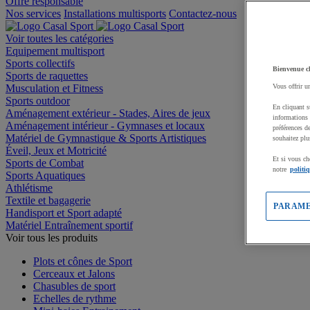
Offre responsable
Nos services
Installations multisports
Contactez-nous
Voir toutes les catégories
Equipement multisport
Sports collectifs
Bienvenue c
Sports de raquettes
Musculation et Fitness
Vous offrir u
Sports outdoor
En cliquant s
Aménagement extérieur - Stades, Aires de jeux
informations 
Aménagement intérieur - Gymnases et locaux
préférences d
Matériel de Gymnastique & Sports Artistiques
souhaitez plu
Éveil, Jeux et Motricité
Et si vous ch
Sports de Combat
notre
politi
Sports Aquatiques
Athlétisme
Textile et bagagerie
PARAME
Handisport et Sport adapté
Matériel Entraînement sportif
Voir tous les produits
Plots et cônes de Sport
Cerceaux et Jalons
Chasubles de sport
Echelles de rythme