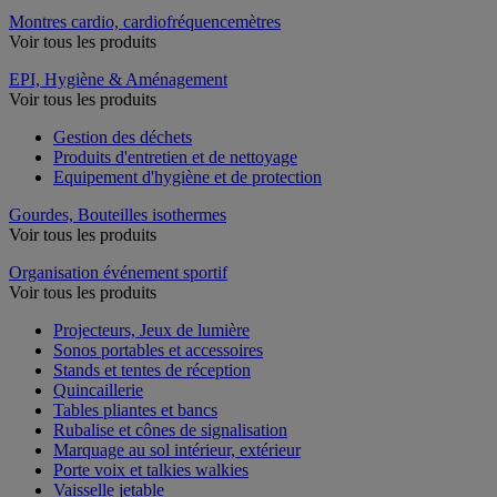
Montres cardio, cardiofréquencemètres
Voir tous les produits
EPI, Hygiène & Aménagement
Voir tous les produits
Gestion des déchets
Produits d'entretien et de nettoyage
Equipement d'hygiène et de protection
Gourdes, Bouteilles isothermes
Voir tous les produits
Organisation événement sportif
Voir tous les produits
Projecteurs, Jeux de lumière
Sonos portables et accessoires
Stands et tentes de réception
Quincaillerie
Tables pliantes et bancs
Rubalise et cônes de signalisation
Marquage au sol intérieur, extérieur
Porte voix et talkies walkies
Vaisselle jetable