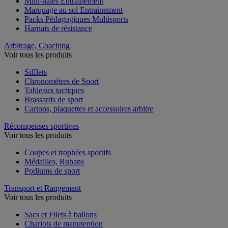
Mini-haies Entrainement
Marquage au sol Entrainement
Packs Pédagogiques Multisports
Harnais de résistance
Arbitrage, Coaching
Voir tous les produits
Sifflets
Chronomètres de Sport
Tableaux tactiques
Brassards de sport
Cartons, plaquettes et accessoires arbitre
Récompenses sportives
Voir tous les produits
Coupes et trophées sportifs
Médailles, Rubans
Podiums de sport
Transport et Rangement
Voir tous les produits
Sacs et Filets à ballons
Chariots de manutention