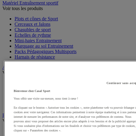
Matériel Entraînement sportif
Voir tous les produits
Plots et cônes de Sport
Cerceaux et Jalons
Chasubles de sport
Echelles de rythme
Mini-haies Entrainement
Marquage au sol Entrainement
Packs Pédagogiques Multisports
Harnais de résistance
Arbitrage, Coaching
Voir tous les produits
Sifflets
Continuer sans acce
Chronomètres de Sport
Bienvenue chez Casal Sport
Tableaux tactiques
Brassards de sport
Vous offrir une visite sur-mesure, nous tient à cœur !
Cartons, plaquettes et accessoires arbitre
En cliquant sur le bouton « Autoriser tous les cookies », notre plateforme web va pouvoir échanger 
cookies avec votre navigateur. Ces informations permettent à notre équipe marketing et à nos partena
Récompenses sportives
internet de mesurer les performances de notre site, et d'analyser vos préférences de contenu. Nous
Voir tous les produits
pouvons ainsi vous proposer des articles encore plus adaptés à vos besoins et de la publicité appropr
Si vous souhaitez plus d'informations sur les finalités et choisir vos préférences par type de cookies,
Coupes et trophées sportifs
cliquez sur « Paramètres des cookies ».