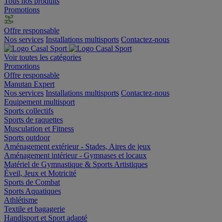
Tous nos produits
Promotions
Offre responsable
Nos services
Installations multisports
Contactez-nous
Voir toutes les catégories
Promotions
Offre responsable
Manutan Expert
Nos services
Installations multisports
Contactez-nous
Equipement multisport
Sports collectifs
Sports de raquettes
Musculation et Fitness
Sports outdoor
Aménagement extérieur - Stades, Aires de jeux
Aménagement intérieur - Gymnases et locaux
Matériel de Gymnastique & Sports Artistiques
Éveil, Jeux et Motricité
Sports de Combat
Sports Aquatiques
Athlétisme
Textile et bagagerie
Handisport et Sport adapté