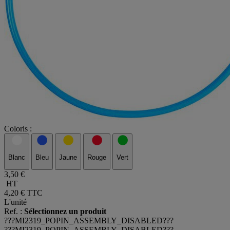
Coloris :
Blanc
Bleu
Jaune
Rouge
Vert
3,50 €
HT
4,20 €
TTC
L'unité
Ref. :
Sélectionnez un produit
???MI2319_POPIN_ASSEMBLY_DISABLED???
???MI2319_POPIN_ASSEMBLY_DISABLED???