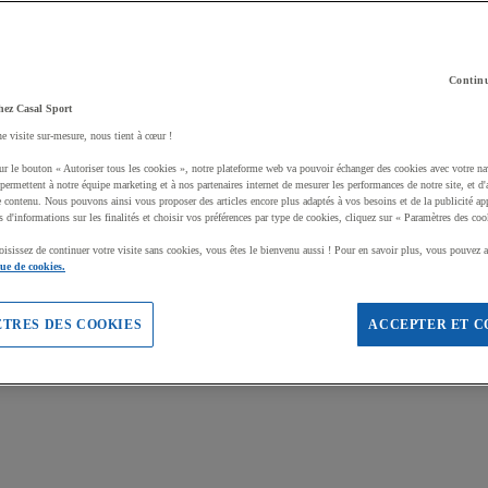
Continu
hez Casal Sport
ne visite sur-mesure, nous tient à cœur !
ur le bouton « Autoriser tous les cookies », notre plateforme web va pouvoir échanger des cookies avec votre na
permettent à notre équipe marketing et à nos partenaires internet de mesurer les performances de notre site, et d'
e contenu. Nous pouvons ainsi vous proposer des articles encore plus adaptés à vos besoins et de la publicité ap
s d'informations sur les finalités et choisir vos préférences par type de cookies, cliquez sur « Paramètres des coo
oisissez de continuer votre visite sans cookies, vous êtes le bienvenu aussi ! Pour en savoir plus, vous pouvez a
que de cookies.
TRES DES COOKIES
ACCEPTER ET C