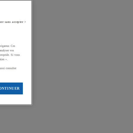
er sans accepter >
vigateur. Ces
analyser vos
propriée. Si vous
kies ».
ussi consulter
ONTINUER