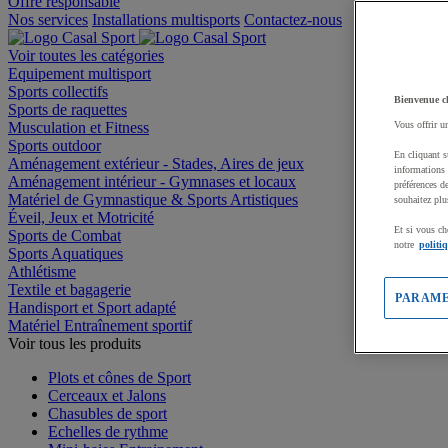
Offre responsable
Nos services
Installations multisports
Contactez-nous
Voir toutes les catégories
Equipement multisport
Sports collectifs
Bienvenue c
Sports de raquettes
Musculation et Fitness
Vous offrir u
Sports outdoor
En cliquant s
Aménagement extérieur - Stades, Aires de jeux
informations 
Aménagement intérieur - Gymnases et locaux
préférences d
Matériel de Gymnastique & Sports Artistiques
souhaitez plu
Éveil, Jeux et Motricité
Et si vous ch
Sports de Combat
notre
politi
Sports Aquatiques
Athlétisme
Textile et bagagerie
PARAME
Handisport et Sport adapté
Matériel Entraînement sportif
Voir tous les produits
Plots et cônes de Sport
Cerceaux et Jalons
Chasubles de sport
Echelles de rythme