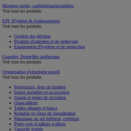
Montres cardio, cardiofréquencemètres
Voir tous les produits
EPI, Hygiène & Aménagement
Voir tous les produits
Gestion des déchets
Produits d'entretien et de nettoyage
Equipement d'hygiène et de protection
Gourdes, Bouteilles isothermes
Voir tous les produits
Organisation événement sportif
Voir tous les produits
Projecteurs, Jeux de lumière
Sonos portables et accessoires
Stands et tentes de réception
Quincaillerie
Tables pliantes et bancs
Rubalise et cônes de signalisation
Marquage au sol intérieur, extérieur
Porte voix et talkies walkies
Vaisselle jetable