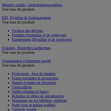
Montres cardio, cardiofréquencemètres
Voir tous les produits
EPI, Hygiène & Aménagement
Voir tous les produits
Gestion des déchets
Produits d'entretien et de nettoyage
Equipement d'hygiène et de protection
Gourdes, Bouteilles isothermes
Voir tous les produits
Organisation événement sportif
Voir tous les produits
Projecteurs, Jeux de lumière
Sonos portables et accessoires
Stands et tentes de réception
Quincaillerie
Tables pliantes et bancs
Rubalise et cônes de signalisation
Marquage au sol intérieur, extérieur
Porte voix et talkies walkies
Vaisselle jetable