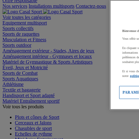
Offre responsable
Nos services
Installations multisports
Contactez-nous
Voir toutes les catégories
Equipement multisport
Sports collectifs
Bienvenue c
Sports de raquettes
Musculation et Fitness
Vous offrir u
Sports outdoor
En cliquant s
Aménagement extérieur - Stades, Aires de jeux
informations 
Aménagement intérieur - Gymnases et locaux
préférences d
Matériel de Gymnastique & Sports Artistiques
souhaitez plu
Éveil, Jeux et Motricité
Et si vous ch
Sports de Combat
notre
politi
Sports Aquatiques
Athlétisme
Textile et bagagerie
PARAME
Handisport et Sport adapté
Matériel Entraînement sportif
Voir tous les produits
Plots et cônes de Sport
Cerceaux et Jalons
Chasubles de sport
Echelles de rythme