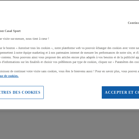
Continu
hez Casal Sport
ne visite sur-mesure, nous tient à cœur !
ur le bouton « Autoriser tous les cookies », notre plateforme web va pouvoir échanger des cookies avec votre na
permettent à notre équipe marketing et à nos partenaires internet de mesurer les performances de notre site, et d'
e contenu. Nous pouvons ainsi vous proposer des articles encore plus adaptés à vos besoins et de la publicité ap
s d'informations sur les finalités et choisir vos préférences par type de cookies, cliquez sur « Paramètres des coo
oisissez de continuer votre visite sans cookies, vous êtes le bienvenu aussi ! Pour en savoir plus, vous pouvez a
que de cookies.
TRES DES COOKIES
ACCEPTER ET C