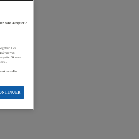
er sans accepter >
vigateur. Ces
analyser vos
propriée. Si vous
kies ».
ussi consulter
ONTINUER