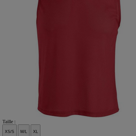
Taille :
XS/S
M/L
XL