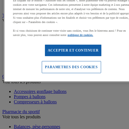
Médailles, Rubans
En cliquant sur le bouton « Autoriser tous les cookies », notre plateforme web va pouvoir échanger 
Podiums de sport
cookies avec votre navigateur. Ces informations permettent à notre équipe marketing et à nos partena
internet de mesurer les performances de notre site, et d'analyser vos préférences de contenu. Nous
pouvons ainsi vous proposer des articles encore plus adaptés à vos besoins et de la publicité appropr
Transport et Rangement
Si vous souhaitez plus d'informations sur les finalités et choisir vos préférences par type de cookies,
Voir tous les produits
cliquez sur « Paramètres des cookies ».
Sacs et Filets à ballons
Et si vous choisissez de continuer votre visite sans cookies, vous êtes le bienvenu aussi ! Pour en
Chariots de manutention
savoir plus, vous pouvez aussi consulter notre
politique de cookies.
Coffres et malles de rangement
Rayonnage
ACCEPTER ET CONTINUER
Bacs de rangement
Roll-conteneurs
Armoires de rangement
Rangement Sportif
PARAMETRES DES COOKIES
Gonflage et entretien des ballons
Voir tous les produits
Accessoires gonflage ballons
Pompes à ballons
Compresseurs à ballons
Pharmacie du sportif
Voir tous les produits
Balances, pèse-personnes