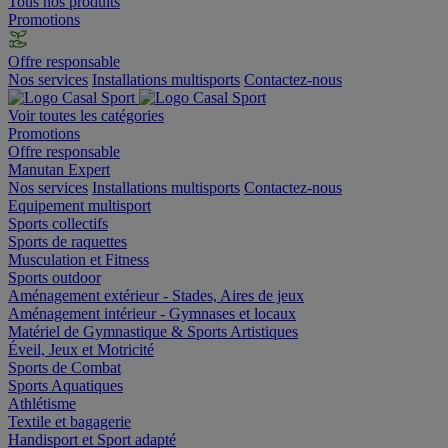
Tous nos produits
Promotions
Offre responsable
Nos services
Installations multisports
Contactez-nous
Voir toutes les catégories
Promotions
Offre responsable
Manutan Expert
Nos services
Installations multisports
Contactez-nous
Equipement multisport
Sports collectifs
Sports de raquettes
Musculation et Fitness
Sports outdoor
Aménagement extérieur - Stades, Aires de jeux
Aménagement intérieur - Gymnases et locaux
Matériel de Gymnastique & Sports Artistiques
Éveil, Jeux et Motricité
Sports de Combat
Sports Aquatiques
Athlétisme
Textile et bagagerie
Handisport et Sport adapté