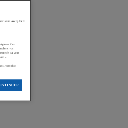
er sans accepter >
vigateur. Ces
analyser vos
propriée. Si vous
kies ».
ussi consulter
ONTINUER