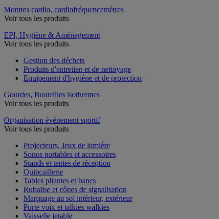
Montres cardio, cardiofréquencemètres
Voir tous les produits
EPI, Hygiène & Aménagement
Voir tous les produits
Gestion des déchets
Produits d'entretien et de nettoyage
Equipement d'hygiène et de protection
Gourdes, Bouteilles isothermes
Voir tous les produits
Organisation événement sportif
Voir tous les produits
Projecteurs, Jeux de lumière
Sonos portables et accessoires
Stands et tentes de réception
Quincaillerie
Tables pliantes et bancs
Rubalise et cônes de signalisation
Marquage au sol intérieur, extérieur
Porte voix et talkies walkies
Vaisselle jetable