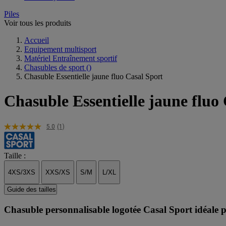
Piles
Voir tous les produits
Accueil
Equipement multisport
Matériel Entraînement sportif
Chasubles de sport
()
Chasuble Essentielle jaune fluo Casal Sport
Chasuble Essentielle jaune fluo
5.0
(1)
Taille :
4XS/3XS
XXS/XS
S/M
L/XL
Guide des tailles
Chasuble personnalisable logotée Casal Sport idéale pou