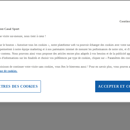
Continu
hez Casal Sport
ne visite sur-mesure, nous tient à cœur !
ur le bouton « Autoriser tous les cookies », notre plateforme web va pouvoir échanger des cookies avec votre na
permettent à notre équipe marketing et à nos partenaires internet de mesurer les performances de notre site, et d'
e contenu. Nous pouvons ainsi vous proposer des articles encore plus adaptés à vos besoins et de la publicité ap
s d'informations sur les finalités et choisir vos préférences par type de cookies, cliquez sur « Paramètres des coo
oisissez de continuer votre visite sans cookies, vous êtes le bienvenu aussi ! Pour en savoir plus, vous pouvez a
que de cookies.
TRES DES COOKIES
ACCEPTER ET C