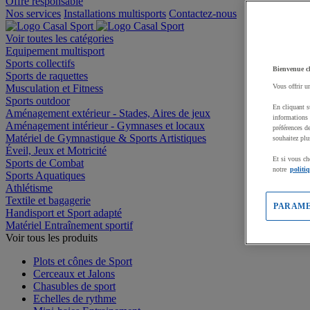
Offre responsable
Nos services
Installations multisports
Contactez-nous
Voir toutes les catégories
Equipement multisport
Sports collectifs
Bienvenue c
Sports de raquettes
Musculation et Fitness
Vous offrir u
Sports outdoor
En cliquant s
Aménagement extérieur - Stades, Aires de jeux
informations 
Aménagement intérieur - Gymnases et locaux
préférences d
Matériel de Gymnastique & Sports Artistiques
souhaitez plu
Éveil, Jeux et Motricité
Et si vous ch
Sports de Combat
notre
politi
Sports Aquatiques
Athlétisme
Textile et bagagerie
PARAME
Handisport et Sport adapté
Matériel Entraînement sportif
Voir tous les produits
Plots et cônes de Sport
Cerceaux et Jalons
Chasubles de sport
Echelles de rythme