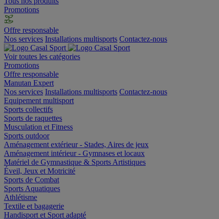
Tous nos produits
Promotions
Offre responsable
Nos services
Installations multisports
Contactez-nous
Voir toutes les catégories
Promotions
Offre responsable
Manutan Expert
Nos services
Installations multisports
Contactez-nous
Equipement multisport
Sports collectifs
Sports de raquettes
Musculation et Fitness
Sports outdoor
Aménagement extérieur - Stades, Aires de jeux
Aménagement intérieur - Gymnases et locaux
Matériel de Gymnastique & Sports Artistiques
Éveil, Jeux et Motricité
Sports de Combat
Sports Aquatiques
Athlétisme
Textile et bagagerie
Handisport et Sport adapté