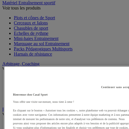
Matériel Entraînement sportif
Voir tous les produits
Plots et cônes de Sport
Cerceaux et Jalons
Chasubles de sport
Echelles de rythme
Mini-haies Entrainement
Marquage au sol Entrainement
Packs Pédagogiques Multisports
Harnais de résistance
Arbitrage, Coaching
Voir tous les produits
Sifflets
Chronomètres de Sport
Continuer sans acce
Tableaux tactiques
Brassards de sport
Bienvenue chez Casal Sport
Cartons, plaquettes et accessoires arbitre
Vous offrir une visite sur-mesure, nous tient à cœur !
Récompenses sportives
En cliquant sur le bouton « Autoriser tous les cookies », notre plateforme web va pouvoir échanger 
Voir tous les produits
cookies avec votre navigateur. Ces informations permettent à notre équipe marketing et à nos partena
internet de mesurer les performances de notre site, et d'analyser vos préférences de contenu. Nous
Coupes et trophées sportifs
pouvons ainsi vous proposer des articles encore plus adaptés à vos besoins et de la publicité appropr
Si vous souhaitez plus d'informations sur les finalités et choisir vos préférences par type de cookies,