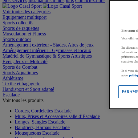
Nos services
Installations multisports
Contactez-nous
Voir toutes les catégories
Equipement multisport
Sports collectifs
Sports de raquettes
Bienvenue c
Musculation et Fitness
Sports outdoor
Vous offrir u
Aménagement extérieur - Stades, Aires de jeux
En cliquant s
Aménagement intérieur - Gymnases et locaux
informations 
Matériel de Gymnastique & Sports Artistiques
préférences d
Éveil, Jeux et Motricité
souhaitez plu
Sports de Combat
Et si vous ch
Sports Aquatiques
notre
politi
Athlétisme
Textile et bagagerie
Handisport et Sport adapté
PARAME
Escalade
Voir tous les produits
Cordes, Cordelettes Escalade
Murs, Prises et Accessoires salle d’Escalade
Longes, Sangles Escalade
Baudriers, Harnais Escalade
Mousquetons Escalade