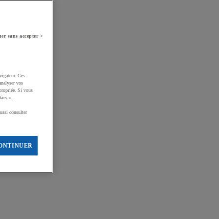
er sans accepter >
vigateur. Ces
analyser vos
propriée. Si vous
kies ».
ussi consulter
ONTINUER