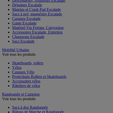
Descendeurs, Assureurs Escalade
Dégaines Escalade
Matelas et Crash Pad Escalade
Sacs à pof, magnésies Escalade
Casques Escalade
Gants Escalade
Matériel Via Ferrata, Canyoning
Accessoires Escalade, Entretien
Chaussons Escalade
Sacs Escalade
Mobilité Urbaine
Voir tous les produits
Skateboards, rollers
Vélos
Casques Vélo
Protections Rollers et Skateboards
Accessoires vélos
Râteliers de vélos
Randonnée et Camping
Voir tous les produits
Sacs à dos Randonnée
Bâtons de Marche et Randonnée