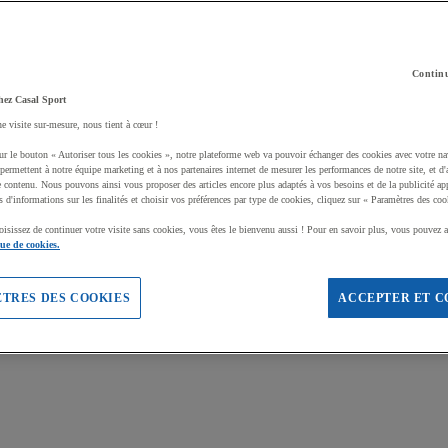
Continu
hez Casal Sport
ne visite sur-mesure, nous tient à cœur !
ur le bouton « Autoriser tous les cookies », notre plateforme web va pouvoir échanger des cookies avec votre na
permettent à notre équipe marketing et à nos partenaires internet de mesurer les performances de notre site, et d'
e contenu. Nous pouvons ainsi vous proposer des articles encore plus adaptés à vos besoins et de la publicité ap
s d'informations sur les finalités et choisir vos préférences par type de cookies, cliquez sur « Paramètres des coo
oisissez de continuer votre visite sans cookies, vous êtes le bienvenu aussi ! Pour en savoir plus, vous pouvez a
que de cookies.
TRES DES COOKIES
ACCEPTER ET C