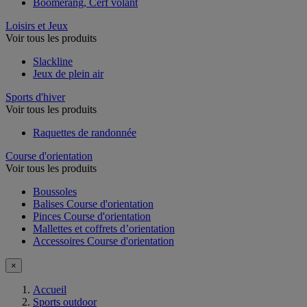
Boomerang, Cerf volant
Loisirs et Jeux
Voir tous les produits
Slackline
Jeux de plein air
Sports d'hiver
Voir tous les produits
Raquettes de randonnée
Course d'orientation
Voir tous les produits
Boussoles
Balises Course d'orientation
Pinces Course d'orientation
Mallettes et coffrets d’orientation
Accessoires Course d'orientation
×
Accueil
Sports outdoor