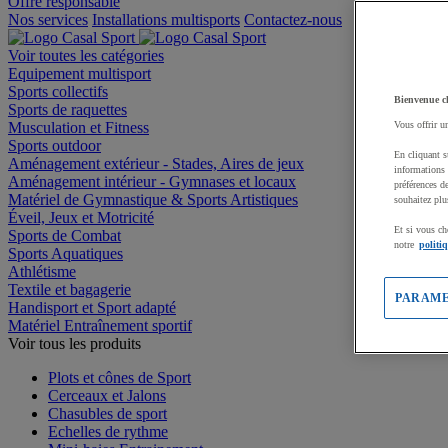
Offre responsable
Nos services
Installations multisports
Contactez-nous
Voir toutes les catégories
Equipement multisport
Sports collectifs
Bienvenue c
Sports de raquettes
Musculation et Fitness
Vous offrir u
Sports outdoor
En cliquant s
Aménagement extérieur - Stades, Aires de jeux
informations 
Aménagement intérieur - Gymnases et locaux
préférences d
Matériel de Gymnastique & Sports Artistiques
souhaitez plu
Éveil, Jeux et Motricité
Et si vous ch
Sports de Combat
notre
politi
Sports Aquatiques
Athlétisme
Textile et bagagerie
PARAME
Handisport et Sport adapté
Matériel Entraînement sportif
Voir tous les produits
Plots et cônes de Sport
Cerceaux et Jalons
Chasubles de sport
Echelles de rythme