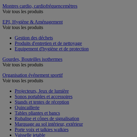
Montres cardio, cardiofréquencemètres
Voir tous les produits
EPI, Hygiène & Aménagement
Voir tous les produits
Gestion des déchets
Produits d'entretien et de nettoyage
Equipement d'hygiène et de protection
Gourdes, Bouteilles isothermes
Voir tous les produits
Organisation événement sportif
Voir tous les produits
Projecteurs, Jeux de lumière
Sonos portables et accessoires
Stands et tentes de réception
Quincaillerie
Tables pliantes et bancs
Rubalise et cônes de signalisation
Marquage au sol intérieur, extérieur
Porte voix et talkies walkies
Vaisselle jetable