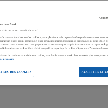
Continu
hez Casal Sport
ne visite sur-mesure, nous tient à cœur !
ur le bouton « Autoriser tous les cookies », notre plateforme web va pouvoir échanger des cookies avec votre na
permettent à notre équipe marketing et à nos partenaires internet de mesurer les performances de notre site, et d'
e contenu. Nous pouvons ainsi vous proposer des articles encore plus adaptés à vos besoins et de la publicité ap
s d'informations sur les finalités et choisir vos préférences par type de cookies, cliquez sur « Paramètres des coo
oisissez de continuer votre visite sans cookies, vous êtes le bienvenu aussi ! Pour en savoir plus, vous pouvez a
que de cookies.
TRES DES COOKIES
ACCEPTER ET C