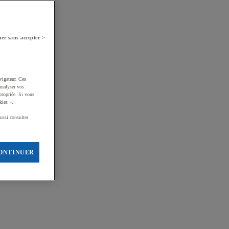
er sans accepter >
vigateur. Ces
analyser vos
propriée. Si vous
kies ».
ussi consulter
ONTINUER