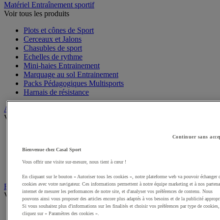
Matériel Entraînement sportif
Voir tous les produits
Plots et cônes de Sport
Cerceaux et Jalons
Chasubles de sport
Echelles de rythme
Mini-haies Entrainement
Marquage au sol Entrainement
Packs Pédagogiques Multisports
Harnais de résistance
Arbitrage, Coaching
Voir tous les produits
Sifflets
Continuer sans acce
Chronomètres de Sport
Bienvenue chez Casal Sport
Tableaux tactiques
Brassards de sport
Vous offrir une visite sur-mesure, nous tient à cœur !
Cartons, plaquettes et accessoires arbitre
En cliquant sur le bouton « Autoriser tous les cookies », notre plateforme web va pouvoir échanger 
cookies avec votre navigateur. Ces informations permettent à notre équipe marketing et à nos partena
Récompenses sportives
internet de mesurer les performances de notre site, et d'analyser vos préférences de contenu. Nous
Voir tous les produits
pouvons ainsi vous proposer des articles encore plus adaptés à vos besoins et de la publicité appropr
Si vous souhaitez plus d'informations sur les finalités et choisir vos préférences par type de cookies,
Coupes et trophées sportifs
cliquez sur « Paramètres des cookies ».