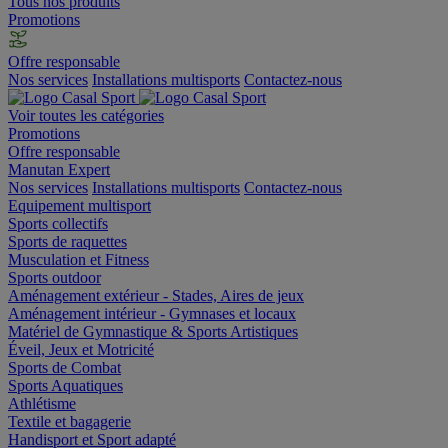
Tous nos produits
Promotions
Offre responsable
Nos services
Installations multisports
Contactez-nous
Voir toutes les catégories
Promotions
Offre responsable
Manutan Expert
Nos services
Installations multisports
Contactez-nous
Equipement multisport
Sports collectifs
Sports de raquettes
Musculation et Fitness
Sports outdoor
Aménagement extérieur - Stades, Aires de jeux
Aménagement intérieur - Gymnases et locaux
Matériel de Gymnastique & Sports Artistiques
Éveil, Jeux et Motricité
Sports de Combat
Sports Aquatiques
Athlétisme
Textile et bagagerie
Handisport et Sport adapté