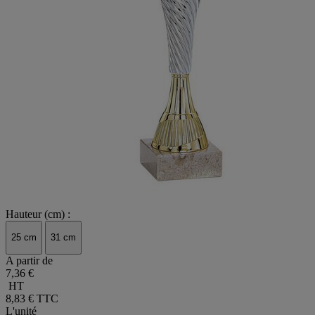
Hauteur (cm) :
25 cm
31 cm
A partir de
7,36 €
HT
8,83 €
TTC
L'unité