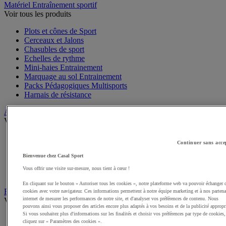
Matériel Entraînement sportif
Voir tous les produits
Plots et cônes de Sport
Cerceaux et Jalons
Chasubles de sport
Echelles de rythme
Mini-haies Entrainement
Marquage au sol Entrainement
Packs Pédagogiques Multisports
Harnais de résistance
Arbitrage, Coaching
Voir tous les produits
Sifflets
Continuer sans acce
Chronomètres de Sport
Tableaux tactiques
Bienvenue chez Casal Sport
Brassards de sport
Vous offrir une visite sur-mesure, nous tient à cœur !
Cartons, plaquettes et accessoires arbitre
En cliquant sur le bouton « Autoriser tous les cookies », notre plateforme web va pouvoir échanger 
Récompenses sportives
cookies avec votre navigateur. Ces informations permettent à notre équipe marketing et à nos partena
internet de mesurer les performances de notre site, et d'analyser vos préférences de contenu. Nous
Voir tous les produits
pouvons ainsi vous proposer des articles encore plus adaptés à vos besoins et de la publicité appropr
Si vous souhaitez plus d'informations sur les finalités et choisir vos préférences par type de cookies,
Coupes et trophées sportifs
cliquez sur « Paramètres des cookies ».