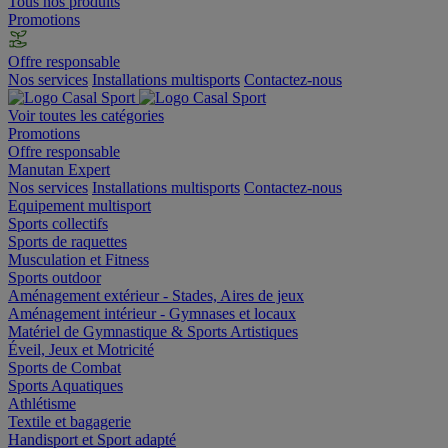
Tous nos produits
Promotions
Offre responsable
Nos services
Installations multisports
Contactez-nous
Voir toutes les catégories
Promotions
Offre responsable
Manutan Expert
Nos services
Installations multisports
Contactez-nous
Equipement multisport
Sports collectifs
Sports de raquettes
Musculation et Fitness
Sports outdoor
Aménagement extérieur - Stades, Aires de jeux
Aménagement intérieur - Gymnases et locaux
Matériel de Gymnastique & Sports Artistiques
Éveil, Jeux et Motricité
Sports de Combat
Sports Aquatiques
Athlétisme
Textile et bagagerie
Handisport et Sport adapté