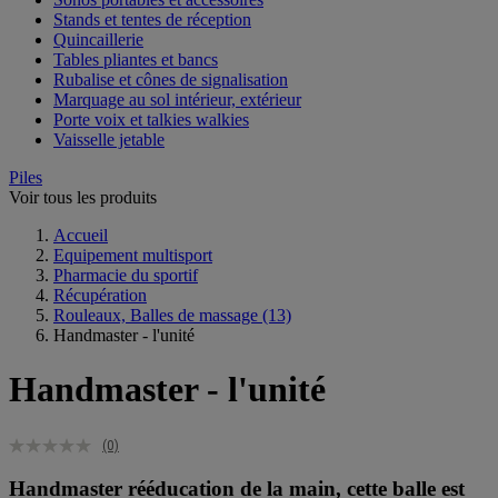
Stands et tentes de réception
Quincaillerie
Tables pliantes et bancs
Rubalise et cônes de signalisation
Marquage au sol intérieur, extérieur
Porte voix et talkies walkies
Vaisselle jetable
Piles
Voir tous les produits
Accueil
Equipement multisport
Pharmacie du sportif
Récupération
Rouleaux, Balles de massage
(13)
Handmaster - l'unité
Handmaster - l'unité
(0)
Handmaster rééducation de la main, cette balle est