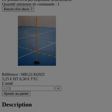
Quantité minimum de commande : 1
Besoin d'un devis ?
Référence : MIG21302925
5,25 € HT
6,30 € TTC
L'unité
-
+
Ajouter au panier
Description