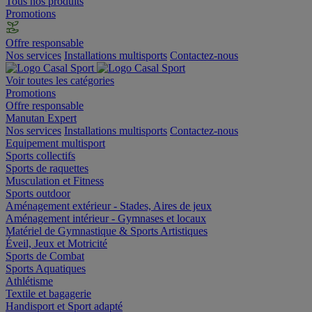
Tous nos produits
Promotions
Offre responsable
Nos services
Installations multisports
Contactez-nous
Voir toutes les catégories
Promotions
Offre responsable
Manutan Expert
Nos services
Installations multisports
Contactez-nous
Equipement multisport
Sports collectifs
Sports de raquettes
Musculation et Fitness
Sports outdoor
Aménagement extérieur - Stades, Aires de jeux
Aménagement intérieur - Gymnases et locaux
Matériel de Gymnastique & Sports Artistiques
Éveil, Jeux et Motricité
Sports de Combat
Sports Aquatiques
Athlétisme
Textile et bagagerie
Handisport et Sport adapté