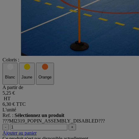
Coloris :
Blanc
Jaune
Orange
A partir de
5,25 €
HT
6,30 €
TTC
L'unité
Ref. :
Sélectionnez un produit
???MI2319_POPIN_ASSEMBLY_DISABLED???
-
+
Ajouter au panier
Ce produit n'est pas disponible actuellement.