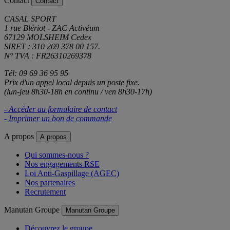
Contact
Contact
CASAL SPORT
1 rue Blériot - ZAC Activéum
67129 MOLSHEIM Cedex
SIRET : 310 269 378 00 157.
N° TVA : FR26310269378
Tél: 09 69 36 95 95
Prix d'un appel local depuis un poste fixe.
(lun-jeu 8h30-18h en continu / ven 8h30-17h)
- Accéder au formulaire de contact
- Imprimer un bon de commande
A propos
A propos
Qui sommes-nous ?
Nos engagements RSE
Loi Anti-Gaspillage (AGEC)
Nos partenaires
Recrutement
Manutan Groupe
Manutan Groupe
Découvrez le groupe