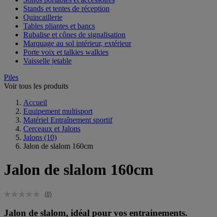
Stands et tentes de réception
Quincaillerie
Tables pliantes et bancs
Rubalise et cônes de signalisation
Marquage au sol intérieur, extérieur
Porte voix et talkies walkies
Vaisselle jetable
Piles
Voir tous les produits
Accueil
Equipement multisport
Matériel Entraînement sportif
Cerceaux et Jalons
Jalons
(10)
Jalon de slalom 160cm
Jalon de slalom 160cm
(0)
Jalon de slalom, idéal pour vos entrainements.