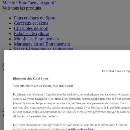
Matériel Entraînement sportif
Voir tous les produits
Plots et cônes de Sport
Cerceaux et Jalons
Chasubles de sport
Echelles de rythme
Mini-haies Entrainement
Marquage au sol Entrainement
Packs Pédagogiques Multisports
Harnais de résistance
Arbitrage, Coaching
Voir tous les produits
Continuer sans acce
Sifflets
Bienvenue chez Casal Sport
Chronomètres de Sport
Vous offrir une visite sur-mesure, nous tient à cœur !
Tableaux tactiques
Brassards de sport
En cliquant sur le bouton « Autoriser tous les cookies », notre plateforme web va pouvoir échanger 
cookies avec votre navigateur. Ces informations permettent à notre équipe marketing et à nos partena
Cartons, plaquettes et accessoires arbitre
internet de mesurer les performances de notre site, et d'analyser vos préférences de contenu. Nous
pouvons ainsi vous proposer des articles encore plus adaptés à vos besoins et de la publicité appropr
Récompenses sportives
Si vous souhaitez plus d'informations sur les finalités et choisir vos préférences par type de cookies,
Voir tous les produits
cliquez sur « Paramètres des cookies ».
Coupes et trophées sportifs
Et si vous choisissez de continuer votre visite sans cookies, vous êtes le bienvenu aussi ! Pour en
savoir plus, vous pouvez aussi consulter notre
politique de cookies.