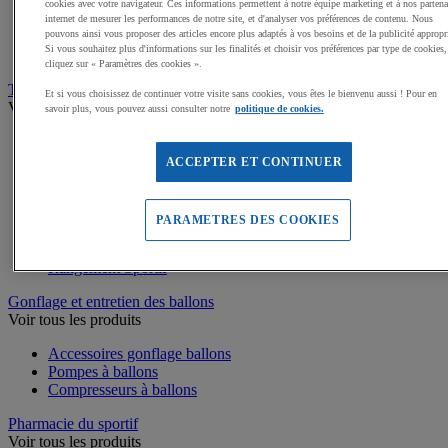
cookies avec votre navigateur. Ces informations permettent à notre équipe marketing et à nos partena
Coupes et trophées sportifs
internet de mesurer les performances de notre site, et d'analyser vos préférences de contenu. Nous
pouvons ainsi vous proposer des articles encore plus adaptés à vos besoins et de la publicité appropr
Médailles, Rubans
Si vous souhaitez plus d'informations sur les finalités et choisir vos préférences par type de cookies,
Podiums de sport
cliquez sur « Paramètres des cookies ».
Transport et Rangement
Et si vous choisissez de continuer votre visite sans cookies, vous êtes le bienvenu aussi ! Pour en
Voir tous les produits
savoir plus, vous pouvez aussi consulter notre
politique de cookies.
Chariots de manutention
Sacs et Filets à ballons
ACCEPTER ET CONTINUER
Rayonnage
Coffres et malles de rangement
Roll-conteneurs
PARAMETRES DES COOKIES
Bacs de rangement
Armoires de rangement
Rangement Sportif
Gonflage et entretien des ballons
Voir tous les produits
Accessoires gonflage ballons
Pompes à ballons
Compresseurs à ballons
Pharmacie du sportif
Voir tous les produits