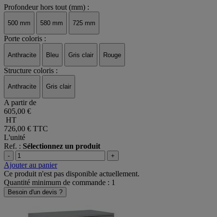
Profondeur hors tout (mm) :
500 mm
580 mm
725 mm
Porte coloris :
Anthracite
Bleu
Gris clair
Rouge
Structure coloris :
Anthracite
Gris clair
A partir de
605,00 €
HT
726,00 €
TTC
L'unité
Ref. :
Sélectionnez un produit
-
+
Ajouter au panier
Ce produit n'est pas disponible actuellement.
Quantité minimum de commande : 1
Besoin d'un devis ?