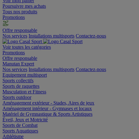
Voir mon panier
Poursuivre mes achats
Tous nos produits
Promotions
Offre responsable
Nos services
Installations multisports
Contactez-nous
Voir toutes les catégories
Promotions
Offre responsable
Manutan Expert
Nos services
Installations multisports
Contactez-nous
Equipement multisport
Sports collectifs
Sports de raquettes
Musculation et Fitness
Sports outdoor
Aménagement extérieur - Stades, Aires de jeux
Aménagement intérieur - Gymnases et locaux
Matériel de Gymnastique & Sports Artistiques
Éveil, Jeux et Motricité
Sports de Combat
Sports Aquatiques
Athlétisme