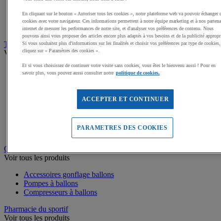
Coupes et trophées sportifs
En cliquant sur le bouton « Autoriser tous les cookies », notre plateforme web va pouvoir échanger 
Médailles, Rubans
cookies avec votre navigateur. Ces informations permettent à notre équipe marketing et à nos partena
Podiums de sport
internet de mesurer les performances de notre site, et d'analyser vos préférences de contenu. Nous
pouvons ainsi vous proposer des articles encore plus adaptés à vos besoins et de la publicité appropr
Transport et Rangement
Si vous souhaitez plus d'informations sur les finalités et choisir vos préférences par type de cookies,
cliquez sur « Paramètres des cookies ».
Voir tous les produits
Et si vous choisissez de continuer votre visite sans cookies, vous êtes le bienvenu aussi ! Pour en
Sacs et Filets à ballons
savoir plus, vous pouvez aussi consulter notre
politique de cookies.
Chariots de manutention
Coffres et malles de rangement
Rayonnage
ACCEPTER ET CONTINUER
Bacs de rangement
Roll-conteneurs
Armoires de rangement
PARAMETRES DES COOKIES
Rangement Sportif
Gonflage et entretien des ballons
Voir tous les produits
Accessoires gonflage ballons
Pompes à ballons
Compresseurs à ballons
Pharmacie du sportif
Voir tous les produits