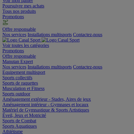
Voir mon panier
Poursuivre mes achats
Tous nos produits
Promotions
Offre responsable
Nos services
Installations multisports
Contactez-nous
Voir toutes les catégories
Promotions
Offre responsable
Manutan Expert
Nos services
Installations multisports
Contactez-nous
Equipement multisport
Sports collectifs
Sports de raquettes
Musculation et Fitness
Sports outdoor
Aménagement extérieur - Stades, Aires de jeux
Aménagement intérieur - Gymnases et locaux
Matériel de Gymnastique & Sports Artistiques
Éveil, Jeux et Motricité
Sports de Combat
Sports Aquatiques
Athlétisme