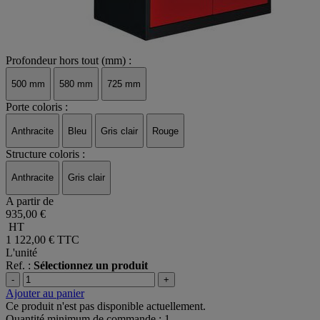
Profondeur hors tout (mm) :
500 mm
580 mm
725 mm
Porte coloris :
Anthracite
Bleu
Gris clair
Rouge
Structure coloris :
Anthracite
Gris clair
A partir de
935,00 €
HT
1 122,00 €
TTC
L'unité
Ref. :
Sélectionnez un produit
-
+
Ajouter au panier
Ce produit n'est pas disponible actuellement.
Quantité minimum de commande : 1