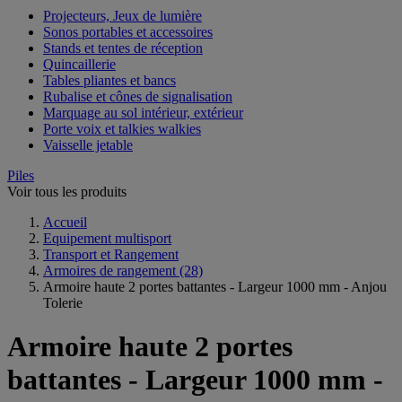
Projecteurs, Jeux de lumière
Sonos portables et accessoires
Stands et tentes de réception
Quincaillerie
Tables pliantes et bancs
Rubalise et cônes de signalisation
Marquage au sol intérieur, extérieur
Porte voix et talkies walkies
Vaisselle jetable
Piles
Voir tous les produits
Accueil
Equipement multisport
Transport et Rangement
Armoires de rangement
(28)
Armoire haute 2 portes battantes - Largeur 1000 mm - Anjou
Tolerie
Armoire haute 2 portes
battantes - Largeur 1000 mm -