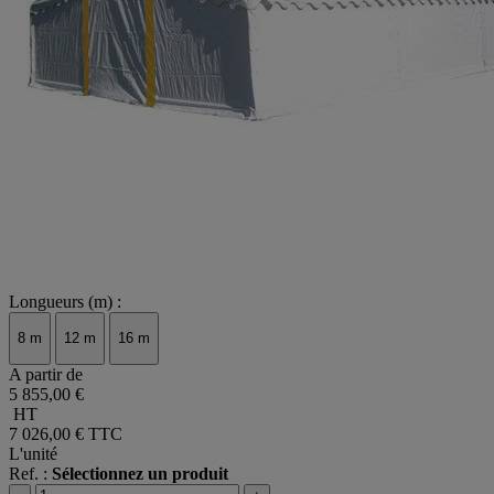
Longueurs (m) :
8 m
12 m
16 m
A partir de
5 855,00 €
HT
7 026,00 €
TTC
L'unité
Ref. :
Sélectionnez un produit