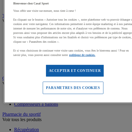
Médailles, Rubans
Bienvenue chez Casal Sport
Podiums de sport
Vous offrir une visite sur-mesure, nous tient à cœur !
Transport et Rangement
En cliquant sur le bouton « Autoriser tous les cookies », notre plateforme web va pouvoir échanger 
Voir tous les produits
cookies avec votre navigateur. Ces informations permettent à notre équipe marketing et à nos partena
internet de mesurer les performances de notre site, et d'analyser vos préférences de contenu. Nous
Sacs et Filets à ballons
pouvons ainsi vous proposer des articles encore plus adaptés à vos besoins et de la publicité appropr
Chariots de manutention
Si vous souhaitez plus d'informations sur les finalités et choisir vos préférences par type de cookies,
Coffres et malles de rangement
cliquez sur « Paramètres des cookies ».
Rayonnage
Et si vous choisissez de continuer votre visite sans cookies, vous êtes le bienvenu aussi ! Pour en
Bacs de rangement
savoir plus, vous pouvez aussi consulter notre
politique de cookies.
Roll-conteneurs
Armoires de rangement
Rangement Sportif
ACCEPTER ET CONTINUER
Gonflage et entretien des ballons
Voir tous les produits
PARAMETRES DES COOKIES
Accessoires gonflage ballons
Pompes à ballons
Compresseurs à ballons
Pharmacie du sportif
Voir tous les produits
Récupération