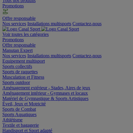
Tous nos produits
Promotions
Offre responsable
Nos services
Installations multisports
Contactez-nous
Voir toutes les catégories
Promotions
Offre responsable
Manutan Expert
Nos services
Installations multisports
Contactez-nous
Equipement multisport
Sports collectifs
Sports de raquettes
Musculation et Fitness
Sports outdoor
Aménagement extérieur - Stades, Aires de jeux
Aménagement intérieur - Gymnases et locaux
Matériel de Gymnastique & Sports Artistiques
Éveil, Jeux et Motricité
Sports de Combat
Sports Aquatiques
Athlétisme
Textile et bagagerie
Handisport et Sport adapté