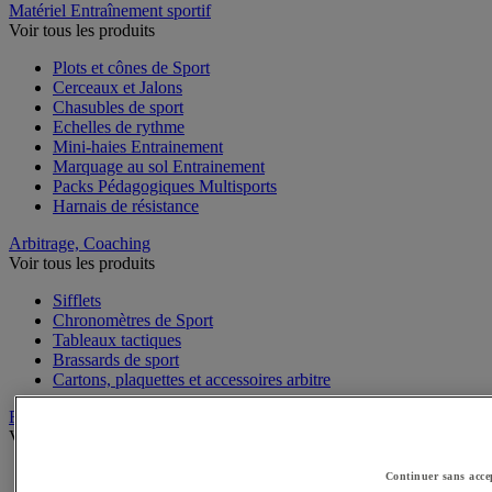
Matériel Entraînement sportif
Voir tous les produits
Plots et cônes de Sport
Cerceaux et Jalons
Chasubles de sport
Echelles de rythme
Mini-haies Entrainement
Marquage au sol Entrainement
Packs Pédagogiques Multisports
Harnais de résistance
Arbitrage, Coaching
Voir tous les produits
Sifflets
Chronomètres de Sport
Tableaux tactiques
Brassards de sport
Cartons, plaquettes et accessoires arbitre
Récompenses sportives
Voir tous les produits
Coupes et trophées sportifs
Continuer sans acce