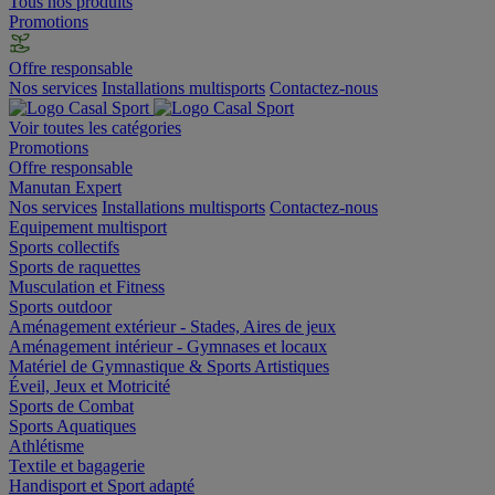
Tous nos produits
Promotions
Offre responsable
Nos services
Installations multisports
Contactez-nous
Voir toutes les catégories
Promotions
Offre responsable
Manutan Expert
Nos services
Installations multisports
Contactez-nous
Equipement multisport
Sports collectifs
Sports de raquettes
Musculation et Fitness
Sports outdoor
Aménagement extérieur - Stades, Aires de jeux
Aménagement intérieur - Gymnases et locaux
Matériel de Gymnastique & Sports Artistiques
Éveil, Jeux et Motricité
Sports de Combat
Sports Aquatiques
Athlétisme
Textile et bagagerie
Handisport et Sport adapté