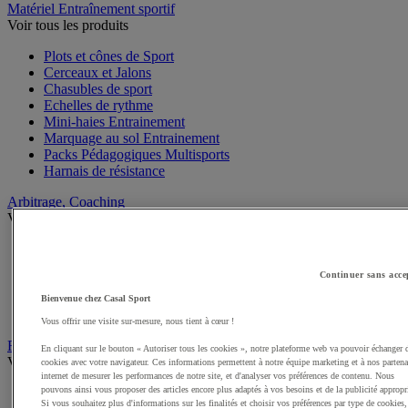
Matériel Entraînement sportif
Voir tous les produits
Plots et cônes de Sport
Cerceaux et Jalons
Chasubles de sport
Echelles de rythme
Mini-haies Entrainement
Marquage au sol Entrainement
Packs Pédagogiques Multisports
Harnais de résistance
Arbitrage, Coaching
Voir tous les produits
Sifflets
Chronomètres de Sport
Continuer sans acce
Tableaux tactiques
Brassards de sport
Bienvenue chez Casal Sport
Cartons, plaquettes et accessoires arbitre
Vous offrir une visite sur-mesure, nous tient à cœur !
Récompenses sportives
En cliquant sur le bouton « Autoriser tous les cookies », notre plateforme web va pouvoir échanger 
Voir tous les produits
cookies avec votre navigateur. Ces informations permettent à notre équipe marketing et à nos partena
internet de mesurer les performances de notre site, et d'analyser vos préférences de contenu. Nous
pouvons ainsi vous proposer des articles encore plus adaptés à vos besoins et de la publicité appropr
Coupes et trophées sportifs
Si vous souhaitez plus d'informations sur les finalités et choisir vos préférences par type de cookies,