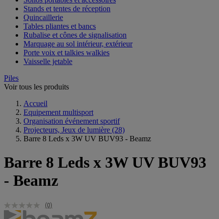
Stands et tentes de réception
Quincaillerie
Tables pliantes et bancs
Rubalise et cônes de signalisation
Marquage au sol intérieur, extérieur
Porte voix et talkies walkies
Vaisselle jetable
Piles
Voir tous les produits
Accueil
Equipement multisport
Organisation événement sportif
Projecteurs, Jeux de lumière
(28)
Barre 8 Leds x 3W UV BUV93 - Beamz
Barre 8 Leds x 3W UV BUV93
- Beamz
(0)