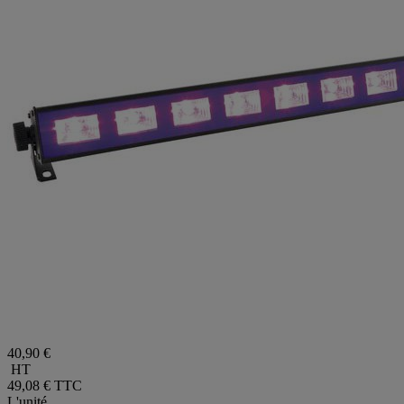
40,90 €
HT
49,08 €
TTC
L'unité