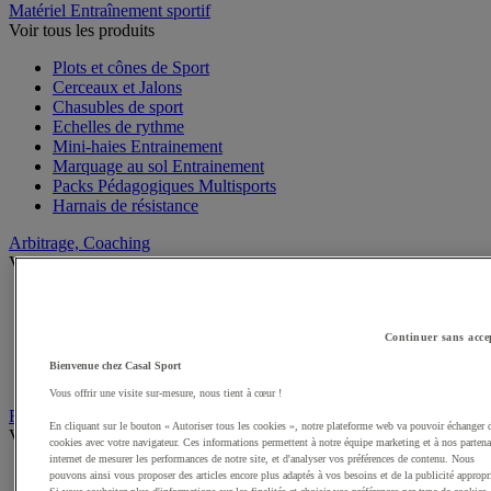
Matériel Entraînement sportif
Voir tous les produits
Plots et cônes de Sport
Cerceaux et Jalons
Chasubles de sport
Echelles de rythme
Mini-haies Entrainement
Marquage au sol Entrainement
Packs Pédagogiques Multisports
Harnais de résistance
Arbitrage, Coaching
Voir tous les produits
Sifflets
Chronomètres de Sport
Tableaux tactiques
Continuer sans acce
Brassards de sport
Bienvenue chez Casal Sport
Cartons, plaquettes et accessoires arbitre
Vous offrir une visite sur-mesure, nous tient à cœur !
Récompenses sportives
En cliquant sur le bouton « Autoriser tous les cookies », notre plateforme web va pouvoir échanger 
Voir tous les produits
cookies avec votre navigateur. Ces informations permettent à notre équipe marketing et à nos partena
internet de mesurer les performances de notre site, et d'analyser vos préférences de contenu. Nous
Coupes et trophées sportifs
pouvons ainsi vous proposer des articles encore plus adaptés à vos besoins et de la publicité appropr