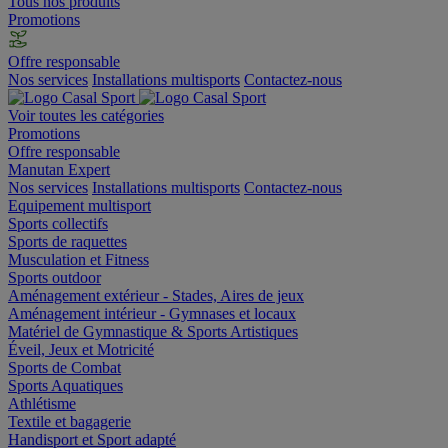
Tous nos produits
Promotions
Offre responsable
Nos services
Installations multisports
Contactez-nous
Voir toutes les catégories
Promotions
Offre responsable
Manutan Expert
Nos services
Installations multisports
Contactez-nous
Equipement multisport
Sports collectifs
Sports de raquettes
Musculation et Fitness
Sports outdoor
Aménagement extérieur - Stades, Aires de jeux
Aménagement intérieur - Gymnases et locaux
Matériel de Gymnastique & Sports Artistiques
Éveil, Jeux et Motricité
Sports de Combat
Sports Aquatiques
Athlétisme
Textile et bagagerie
Handisport et Sport adapté