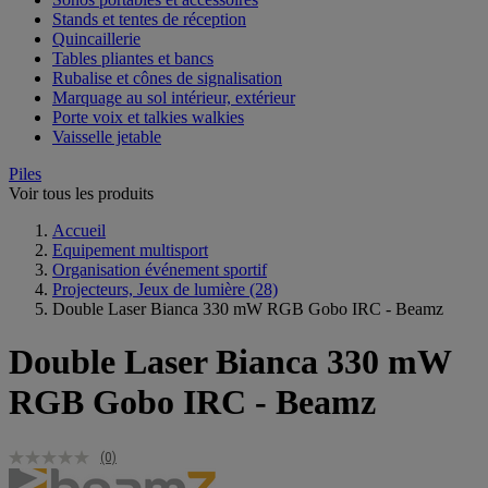
Stands et tentes de réception
Quincaillerie
Tables pliantes et bancs
Rubalise et cônes de signalisation
Marquage au sol intérieur, extérieur
Porte voix et talkies walkies
Vaisselle jetable
Piles
Voir tous les produits
Accueil
Equipement multisport
Organisation événement sportif
Projecteurs, Jeux de lumière
(28)
Double Laser Bianca 330 mW RGB Gobo IRC - Beamz
Double Laser Bianca 330 mW
RGB Gobo IRC - Beamz
(0)