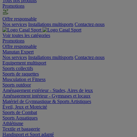
Tous nos produits
Promotions
Offre responsable
Nos services
Installations multisports
Contactez-nous
Voir toutes les catégories
Promotions
Offre responsable
Manutan Expert
Nos services
Installations multisports
Contactez-nous
Equipement multisport
Sports collectifs
Sports de raquettes
Musculation et Fitness
Sports outdoor
Aménagement extérieur - Stades, Aires de jeux
Aménagement intérieur - Gymnases et locaux
Matériel de Gymnastique & Sports Artistiques
Éveil, Jeux et Motricité
Sports de Combat
Sports Aquatiques
Athlétisme
Textile et bagagerie
Handisport et Sport adapté