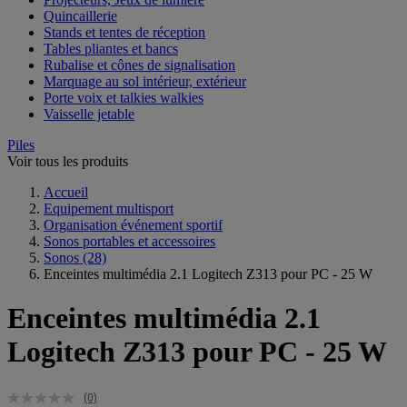
Quincaillerie
Stands et tentes de réception
Tables pliantes et bancs
Rubalise et cônes de signalisation
Marquage au sol intérieur, extérieur
Porte voix et talkies walkies
Vaisselle jetable
Piles
Voir tous les produits
Accueil
Equipement multisport
Organisation événement sportif
Sonos portables et accessoires
Sonos
(28)
Enceintes multimédia 2.1 Logitech Z313 pour PC - 25 W
Enceintes multimédia 2.1
Logitech Z313 pour PC - 25 W
(0)