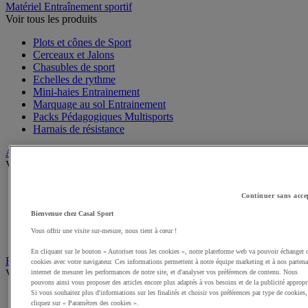
Matériel Entraînement sportif
Voir tous les produits
Plots et cônes de Sport
Cerceaux et Jalons
Chasubles de sport
Echelles de rythme
Mini-haies Entrainement
Marquage au sol Entrainement
Packs Pédagogiques Multisports
Harnais de résistance
Arbitrage, Coaching
Voir tous les produits
Sifflets
Continuer sans acce
Chronomètres de Sport
Tableaux tactiques
Bienvenue chez Casal Sport
Brassards de sport
Vous offrir une visite sur-mesure, nous tient à cœur !
Cartons, plaquettes et accessoires arbitre
En cliquant sur le bouton « Autoriser tous les cookies », notre plateforme web va pouvoir échanger 
Récompenses sportives
cookies avec votre navigateur. Ces informations permettent à notre équipe marketing et à nos partena
Voir tous les produits
internet de mesurer les performances de notre site, et d'analyser vos préférences de contenu. Nous
pouvons ainsi vous proposer des articles encore plus adaptés à vos besoins et de la publicité appropr
Si vous souhaitez plus d'informations sur les finalités et choisir vos préférences par type de cookies,
Coupes et trophées sportifs
cliquez sur « Paramètres des cookies ».