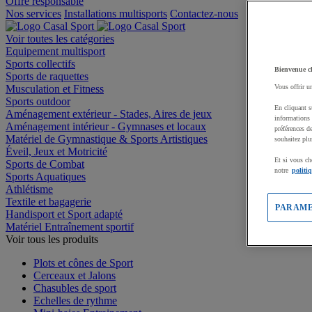
Offre responsable
Nos services
Installations multisports
Contactez-nous
Voir toutes les catégories
Equipement multisport
Sports collectifs
Bienvenue c
Sports de raquettes
Musculation et Fitness
Vous offrir u
Sports outdoor
En cliquant s
Aménagement extérieur - Stades, Aires de jeux
informations 
Aménagement intérieur - Gymnases et locaux
préférences d
Matériel de Gymnastique & Sports Artistiques
souhaitez plu
Éveil, Jeux et Motricité
Et si vous ch
Sports de Combat
notre
politi
Sports Aquatiques
Athlétisme
Textile et bagagerie
PARAME
Handisport et Sport adapté
Matériel Entraînement sportif
Voir tous les produits
Plots et cônes de Sport
Cerceaux et Jalons
Chasubles de sport
Echelles de rythme