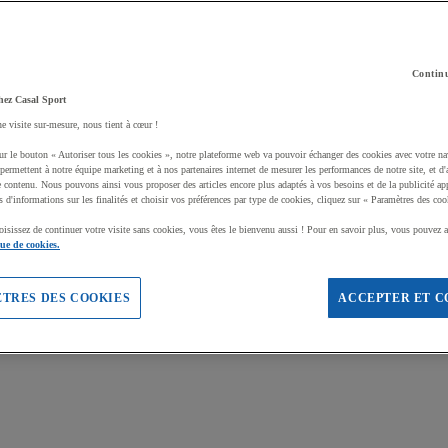
Continu
hez Casal Sport
ne visite sur-mesure, nous tient à cœur !
ur le bouton « Autoriser tous les cookies », notre plateforme web va pouvoir échanger des cookies avec votre na
permettent à notre équipe marketing et à nos partenaires internet de mesurer les performances de notre site, et d'
e contenu. Nous pouvons ainsi vous proposer des articles encore plus adaptés à vos besoins et de la publicité ap
s d'informations sur les finalités et choisir vos préférences par type de cookies, cliquez sur « Paramètres des coo
oisissez de continuer votre visite sans cookies, vous êtes le bienvenu aussi ! Pour en savoir plus, vous pouvez a
que de cookies.
TRES DES COOKIES
ACCEPTER ET C