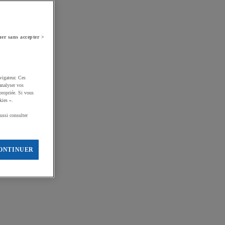
er sans accepter >
vigateur. Ces
analyser vos
propriée. Si vous
kies ».
ussi consulter
ONTINUER