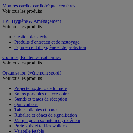
Montres cardio, cardiofréquencemètres
Voir tous les produits
EPI, Hygiène & Aménagement
Voir tous les produits
Gestion des déchets
Produits d'entretien et de nettoyage
Equipement d'hygiène et de protection
Gourdes, Bouteilles isothermes
Voir tous les produits
Organisation événement sportif
Voir tous les produits
Projecteurs, Jeux de lumière
Sonos portables et accessoires
Stands et tentes de réception
Quincaillerie
Tables pliantes et bancs
Rubalise et cônes de signalisation
Marquage au sol intérieur, extérieur
Porte voix et talkies walkies
Vaisselle jetable