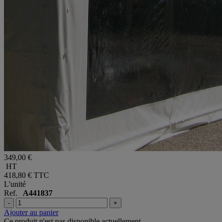
349,00 €
HT
418,80 €
TTC
L'unité
Ref.
A441837
-
+
Ajouter au panier
Ce produit n'est pas disponible actuellement.