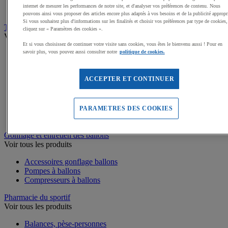
Médailles, Rubans
internet de mesurer les performances de notre site, et d'analyser vos préférences de contenu. Nous
Podiums de sport
pouvons ainsi vous proposer des articles encore plus adaptés à vos besoins et de la publicité appropr
Si vous souhaitez plus d'informations sur les finalités et choisir vos préférences par type de cookies,
Transport et Rangement
cliquez sur « Paramètres des cookies ».
Voir tous les produits
Et si vous choisissez de continuer votre visite sans cookies, vous êtes le bienvenu aussi ! Pour en
savoir plus, vous pouvez aussi consulter notre
politique de cookies.
Sacs et Filets à ballons
Chariots de manutention
Coffres et malles de rangement
ACCEPTER ET CONTINUER
Rayonnage
Bacs de rangement
Roll-conteneurs
Armoires de rangement
PARAMETRES DES COOKIES
Rangement Sportif
Gonflage et entretien des ballons
Voir tous les produits
Accessoires gonflage ballons
Pompes à ballons
Compresseurs à ballons
Pharmacie du sportif
Voir tous les produits
Balances, pèse-personnes