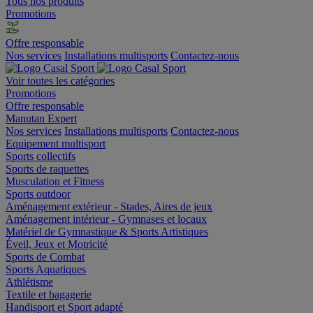
Tous nos produits
Promotions
Offre responsable
Nos services
Installations multisports
Contactez-nous
Voir toutes les catégories
Promotions
Offre responsable
Manutan Expert
Nos services
Installations multisports
Contactez-nous
Equipement multisport
Sports collectifs
Sports de raquettes
Musculation et Fitness
Sports outdoor
Aménagement extérieur - Stades, Aires de jeux
Aménagement intérieur - Gymnases et locaux
Matériel de Gymnastique & Sports Artistiques
Éveil, Jeux et Motricité
Sports de Combat
Sports Aquatiques
Athlétisme
Textile et bagagerie
Handisport et Sport adapté