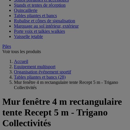
Stands et tentes de réception
Quincaillerie
Tables pliantes et bancs
Rubalise et cônes de signalisation
Marquage au sol intérieur, extérieur
Porte voix et talkies walkies
Vaisselle jetable
Piles
Voir tous les produits
Accueil
Equipement multisport
Organisation événement sportif
Tables pliantes et bancs
(28)
Mur fenêtre 4 m rectangulaire tente Recept 5 m - Trigano
Collectivités
Mur fenêtre 4 m rectangulaire
tente Recept 5 m - Trigano
Collectivités