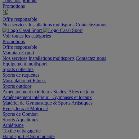
Tous nos produits
Promotions
Offre responsable
Nos services
Installations multisports
Contactez-nous
Voir toutes les catégories
Promotions
Offre responsable
Manutan Expert
Nos services
Installations multisports
Contactez-nous
Equipement multisport
Sports collectifs
Sports de raquettes
Musculation et Fitness
Sports outdoor
Aménagement extérieur - Stades, Aires de jeux
Aménagement intérieur - Gymnases et locaux
Matériel de Gymnastique & Sports Artistiques
Éveil, Jeux et Motricité
Sports de Combat
Sports Aquatiques
Athlétisme
Textile et bagagerie
Handisport et Sport adapté