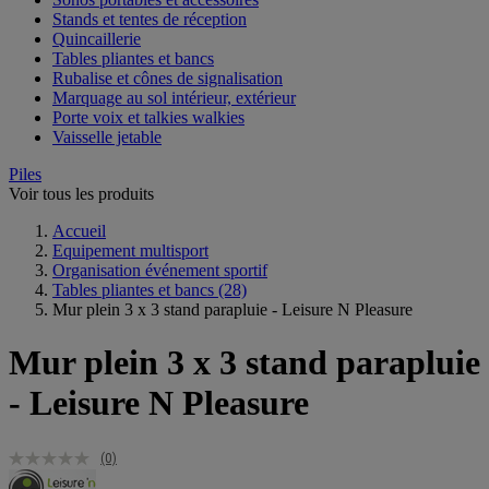
Stands et tentes de réception
Quincaillerie
Tables pliantes et bancs
Rubalise et cônes de signalisation
Marquage au sol intérieur, extérieur
Porte voix et talkies walkies
Vaisselle jetable
Piles
Voir tous les produits
Accueil
Equipement multisport
Organisation événement sportif
Tables pliantes et bancs
(28)
Mur plein 3 x 3 stand parapluie - Leisure N Pleasure
Mur plein 3 x 3 stand parapluie
- Leisure N Pleasure
(0)