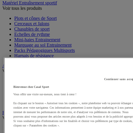
Matériel Entraînement sportif
Voir tous les produits
Plots et cônes de Sport
Cerceaux et Jalons
Chasubles de sport
Echelles de rythme
Mini-haies Entrainement
Marquage au sol Entrainement
Packs Pédagogiques Multisports
Harnais de résistance
Arbitrage, Coaching
Voir tous les produits
Continuer sans acce
Sifflets
Chronomètres de Sport
Bienvenue chez Casal Sport
Tableaux tactiques
Vous offrir une visite sur-mesure, nous tient à cœur !
Brassards de sport
Cartons, plaquettes et accessoires arbitre
En cliquant sur le bouton « Autoriser tous les cookies », notre plateforme web va pouvoir échanger 
cookies avec votre navigateur. Ces informations permettent à notre équipe marketing et à nos partena
Récompenses sportives
internet de mesurer les performances de notre site, et d'analyser vos préférences de contenu. Nous
pouvons ainsi vous proposer des articles encore plus adaptés à vos besoins et de la publicité appropr
Voir tous les produits
Si vous souhaitez plus d'informations sur les finalités et choisir vos préférences par type de cookies,
cliquez sur « Paramètres des cookies ».
Coupes et trophées sportifs