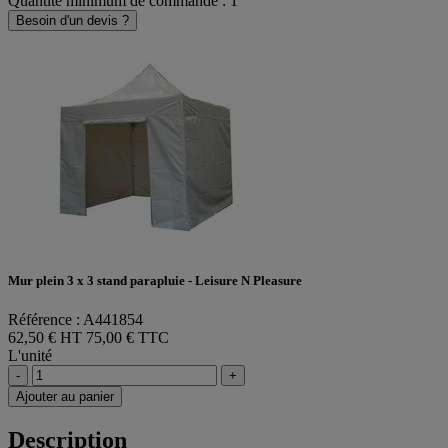
Quantité minimum de commande : 1
Besoin d'un devis ?
Mur plein 3 x 3 stand parapluie - Leisure N Pleasure
Référence : A441854
62,50 € HT
75,00 € TTC
L'unité
-
+
Ajouter au panier
Description