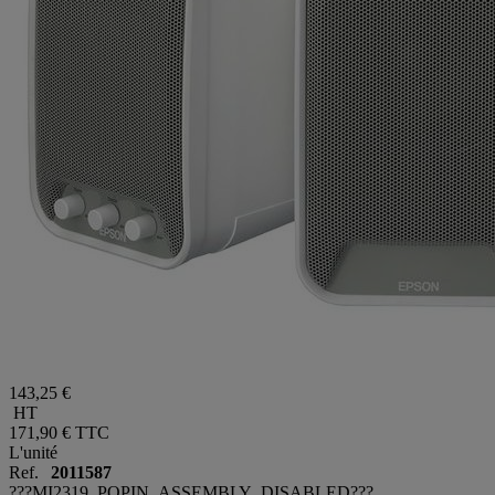
143,25 €
HT
171,90 €
TTC
L'unité
Ref.
2011587
???MI2319_POPIN_ASSEMBLY_DISABLED???