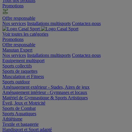
Tous nos produits
Promotions
Offre responsable
Nos services
Installations multisports
Contactez-nous
Voir toutes les catégories
Promotions
Offre responsable
Manutan Expert
Nos services
Installations multisports
Contactez-nous
Equipement multisport
Sports collectifs
Sports de raquettes
Musculation et Fitness
Sports outdoor
Aménagement extérieur - Stades, Aires de jeux
Aménagement intérieur - Gymnases et locaux
Matériel de Gymnastique & Sports Artistiques
Éveil, Jeux et Motricité
Sports de Combat
Sports Aquatiques
Athlétisme
Textile et bagagerie
Handisport et Sport adapté