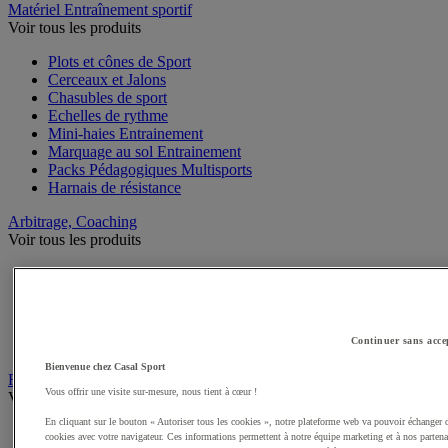
Matériel Entraînement sportif
Voir tous les produits
Plots et cônes de Sport
Cerceaux et Jalons
Chasubles de sport
Echelles de rythme
Mini-haies Entrainement
Marquage au sol Entrainement
Packs Pédagogiques Multisports
Harnais de résistance
Arbitrage, Coaching
Voir tous les produits
Sifflets
Chronomètres de Sport
Tableaux tactiques
Brassards de sport
Continuer sans acce
Cartons, plaquettes et accessoires arbitre
Bienvenue chez Casal Sport
Récompenses sportives
Vous offrir une visite sur-mesure, nous tient à cœur !
Voir tous les produits
En cliquant sur le bouton « Autoriser tous les cookies », notre plateforme web va pouvoir échanger 
Coupes et trophées sportifs
cookies avec votre navigateur. Ces informations permettent à notre équipe marketing et à nos partena