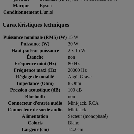
Marque
Epson
Conditionnement
L'unité
Caractéristiques techniques
Puissance nominale (RMS) (W)
15 W
Puissance (W)
30 W
Haut-parleur puissance
2 x 15 W
Étanche
non
Fréquence mini (Hz)
80 Hz
Fréquence maxi (Hz)
20000 Hz
Réglage de tonalité
Aigü, Grave
Impédance (Ohm)
8 Ohm
Pression acoustique (dB)
100 dB
Bluetooth
non
Connecteur d'entrée audio
Mini-jack, RCA
Connecteur de sortie audio
Mini-jack
Alimentation
Secteur (monophasé)
Coloris
Blanc
Largeur (cm)
14.2 cm