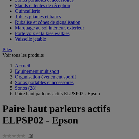
Stands et tentes de réception
Quincaillerie
Tables pliantes et bancs
Rubalise et cônes de signalisation
Marquage au sol intérieur, extérieur
Porte voix et talkies walkies
Vaisselle jetable
Piles
Voir tous les produits
Accueil
Equipement multisport
Organisation événement sportif
Sonos portables et accessoires
Sonos
(28)
Paire haut parleurs actifs ELPSP02 - Epson
Paire haut parleurs actifs
ELPSP02 - Epson
(0)