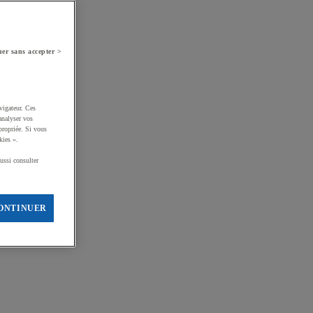
er sans accepter >
vigateur. Ces
analyser vos
propriée. Si vous
kies ».
ussi consulter
ONTINUER