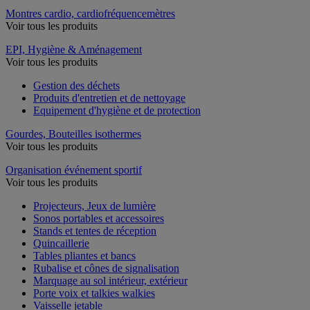
Montres cardio, cardiofréquencemètres
Voir tous les produits
EPI, Hygiène & Aménagement
Voir tous les produits
Gestion des déchets
Produits d'entretien et de nettoyage
Equipement d'hygiène et de protection
Gourdes, Bouteilles isothermes
Voir tous les produits
Organisation événement sportif
Voir tous les produits
Projecteurs, Jeux de lumière
Sonos portables et accessoires
Stands et tentes de réception
Quincaillerie
Tables pliantes et bancs
Rubalise et cônes de signalisation
Marquage au sol intérieur, extérieur
Porte voix et talkies walkies
Vaisselle jetable