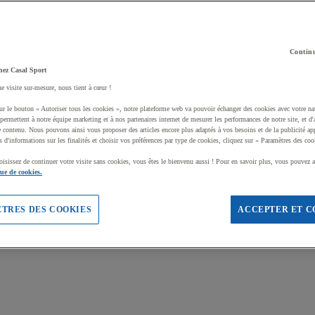
Continu
hez Casal Sport
ne visite sur-mesure, nous tient à cœur !
ur le bouton « Autoriser tous les cookies », notre plateforme web va pouvoir échanger des cookies avec votre na
permettent à notre équipe marketing et à nos partenaires internet de mesurer les performances de notre site, et d'
e contenu. Nous pouvons ainsi vous proposer des articles encore plus adaptés à vos besoins et de la publicité ap
s d'informations sur les finalités et choisir vos préférences par type de cookies, cliquez sur « Paramètres des coo
oisissez de continuer votre visite sans cookies, vous êtes le bienvenu aussi ! Pour en savoir plus, vous pouvez a
que de cookies.
TRES DES COOKIES
ACCEPTER ET C