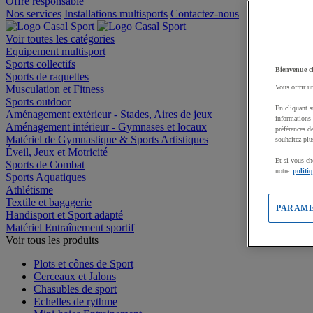
Offre responsable
Nos services
Installations multisports
Contactez-nous
Voir toutes les catégories
Equipement multisport
Sports collectifs
Bienvenue c
Sports de raquettes
Musculation et Fitness
Vous offrir u
Sports outdoor
En cliquant s
Aménagement extérieur - Stades, Aires de jeux
informations 
Aménagement intérieur - Gymnases et locaux
préférences d
Matériel de Gymnastique & Sports Artistiques
souhaitez plu
Éveil, Jeux et Motricité
Et si vous ch
Sports de Combat
notre
politi
Sports Aquatiques
Athlétisme
Textile et bagagerie
PARAME
Handisport et Sport adapté
Matériel Entraînement sportif
Voir tous les produits
Plots et cônes de Sport
Cerceaux et Jalons
Chasubles de sport
Echelles de rythme