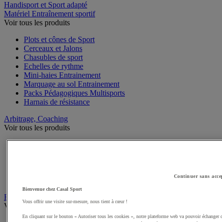
Handisport et Sport adapté
Matériel Entraînement sportif
Voir tous les produits
Plots et cônes de Sport
Cerceaux et Jalons
Chasubles de sport
Echelles de rythme
Mini-haies Entrainement
Marquage au sol Entrainement
Packs Pédagogiques Multisports
Harnais de résistance
Arbitrage, Coaching
Voir tous les produits
Sifflets
Chronomètres de Sport
Tableaux tactiques
Brassards de sport
Continuer sans acce
Cartons, plaquettes et accessoires arbitre
Bienvenue chez Casal Sport
Récompenses sportives
Vous offrir une visite sur-mesure, nous tient à cœur !
Voir tous les produits
En cliquant sur le bouton « Autoriser tous les cookies », notre plateforme web va pouvoir échanger 