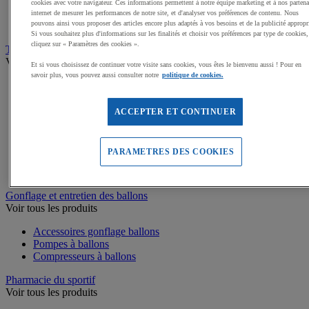
Coupes et trophées sportifs
cookies avec votre navigateur. Ces informations permettent à notre équipe marketing et à nos partena
Médailles, Rubans
internet de mesurer les performances de notre site, et d'analyser vos préférences de contenu. Nous
pouvons ainsi vous proposer des articles encore plus adaptés à vos besoins et de la publicité appropr
Podiums de sport
Si vous souhaitez plus d'informations sur les finalités et choisir vos préférences par type de cookies,
cliquez sur « Paramètres des cookies ».
Transport et Rangement
Voir tous les produits
Et si vous choisissez de continuer votre visite sans cookies, vous êtes le bienvenu aussi ! Pour en
savoir plus, vous pouvez aussi consulter notre
politique de cookies.
Sacs et Filets à ballons
Chariots de manutention
Coffres et malles de rangement
ACCEPTER ET CONTINUER
Rayonnage
Bacs de rangement
Roll-conteneurs
PARAMETRES DES COOKIES
Armoires de rangement
Rangement Sportif
Gonflage et entretien des ballons
Voir tous les produits
Accessoires gonflage ballons
Pompes à ballons
Compresseurs à ballons
Pharmacie du sportif
Voir tous les produits