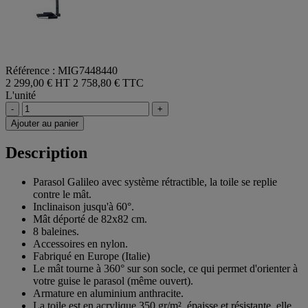
Référence : MIG7448440
2 299,00 € HT
2 758,80 € TTC
L'unité
-
+
Ajouter au panier
Description
Parasol Galileo avec système rétractible, la toile se replie
contre le mât.
Inclinaison jusqu'à 60°.
Mât déporté de 82x82 cm.
8 baleines.
Accessoires en nylon.
Fabriqué en Europe (Italie)
Le mât tourne à 360° sur son socle, ce qui permet d'orienter à
votre guise le parasol (même ouvert).
Armature en aluminium anthracite.
La toile est en acrylique 350 gr/m², épaisse et résistante, elle