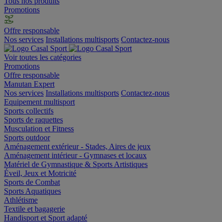
Tous nos produits
Promotions
Offre responsable
Nos services
Installations multisports
Contactez-nous
Voir toutes les catégories
Promotions
Offre responsable
Manutan Expert
Nos services
Installations multisports
Contactez-nous
Equipement multisport
Sports collectifs
Sports de raquettes
Musculation et Fitness
Sports outdoor
Aménagement extérieur - Stades, Aires de jeux
Aménagement intérieur - Gymnases et locaux
Matériel de Gymnastique & Sports Artistiques
Éveil, Jeux et Motricité
Sports de Combat
Sports Aquatiques
Athlétisme
Textile et bagagerie
Handisport et Sport adapté