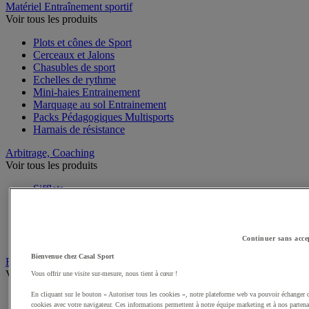
Matériel Entraînement sportif
Voir tous les produits
Plots et cônes de Sport
Cerceaux et Jalons
Chasubles de sport
Echelles de rythme
Mini-haies Entrainement
Marquage au sol Entrainement
Packs Pédagogiques Multisports
Harnais de résistance
Arbitrage, Coaching
Voir tous les produits
Sifflets
Chronomètres de Sport
Tableaux tactiques
Brassards de sport
Cartons, plaquettes et accessoires arbitre
Continuer sans acce
Bienvenue chez Casal Sport
Récompenses sportives
Voir tous les produits
Vous offrir une visite sur-mesure, nous tient à cœur !
En cliquant sur le bouton « Autoriser tous les cookies », notre plateforme web va pouvoir échanger 
Coupes et trophées sportifs
cookies avec votre navigateur. Ces informations permettent à notre équipe marketing et à nos partena