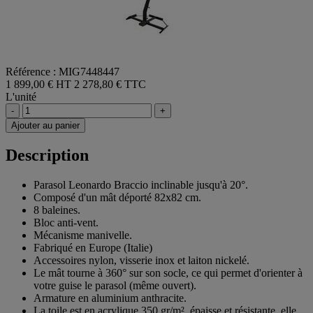
Référence : MIG7448447
1 899,00 € HT
2 278,80 € TTC
L'unité
-
+
Ajouter au panier
Description
Parasol Leonardo Braccio inclinable jusqu'à 20°.
Composé d'un mât déporté 82x82 cm.
8 baleines.
Bloc anti-vent.
Mécanisme manivelle.
Fabriqué en Europe (Italie)
Accessoires nylon, visserie inox et laiton nickelé.
Le mât tourne à 360° sur son socle, ce qui permet d'orienter à
votre guise le parasol (même ouvert).
Armature en aluminium anthracite.
La toile est en acrylique 350 gr/m², épaisse et résistante, elle