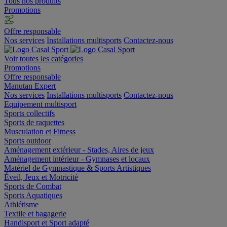
Tous nos produits
Promotions
Offre responsable
Nos services
Installations multisports
Contactez-nous
Voir toutes les catégories
Promotions
Offre responsable
Manutan Expert
Nos services
Installations multisports
Contactez-nous
Equipement multisport
Sports collectifs
Sports de raquettes
Musculation et Fitness
Sports outdoor
Aménagement extérieur - Stades, Aires de jeux
Aménagement intérieur - Gymnases et locaux
Matériel de Gymnastique & Sports Artistiques
Éveil, Jeux et Motricité
Sports de Combat
Sports Aquatiques
Athlétisme
Textile et bagagerie
Handisport et Sport adapté