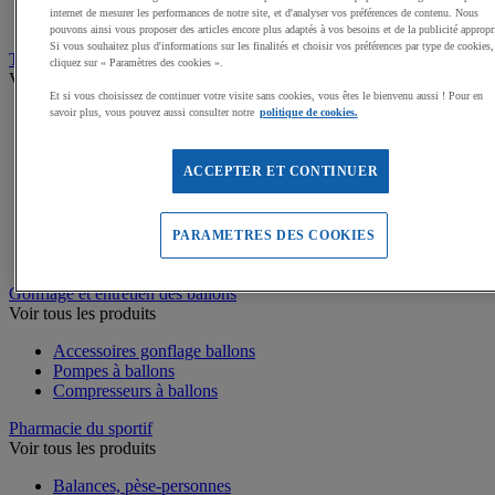
Médailles, Rubans
internet de mesurer les performances de notre site, et d'analyser vos préférences de contenu. Nous
Podiums de sport
pouvons ainsi vous proposer des articles encore plus adaptés à vos besoins et de la publicité appropr
Si vous souhaitez plus d'informations sur les finalités et choisir vos préférences par type de cookies,
Transport et Rangement
cliquez sur « Paramètres des cookies ».
Voir tous les produits
Et si vous choisissez de continuer votre visite sans cookies, vous êtes le bienvenu aussi ! Pour en
savoir plus, vous pouvez aussi consulter notre
politique de cookies.
Sacs et Filets à ballons
Chariots de manutention
Coffres et malles de rangement
ACCEPTER ET CONTINUER
Rayonnage
Bacs de rangement
Roll-conteneurs
Armoires de rangement
PARAMETRES DES COOKIES
Rangement Sportif
Gonflage et entretien des ballons
Voir tous les produits
Accessoires gonflage ballons
Pompes à ballons
Compresseurs à ballons
Pharmacie du sportif
Voir tous les produits
Balances, pèse-personnes