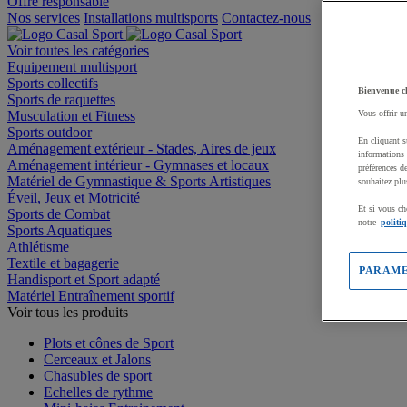
Offre responsable
Nos services
Installations multisports
Contactez-nous
Voir toutes les catégories
Equipement multisport
Sports collectifs
Bienvenue c
Sports de raquettes
Musculation et Fitness
Vous offrir u
Sports outdoor
En cliquant s
Aménagement extérieur - Stades, Aires de jeux
informations 
Aménagement intérieur - Gymnases et locaux
préférences d
Matériel de Gymnastique & Sports Artistiques
souhaitez plu
Éveil, Jeux et Motricité
Et si vous ch
Sports de Combat
notre
politi
Sports Aquatiques
Athlétisme
Textile et bagagerie
PARAME
Handisport et Sport adapté
Matériel Entraînement sportif
Voir tous les produits
Plots et cônes de Sport
Cerceaux et Jalons
Chasubles de sport
Echelles de rythme