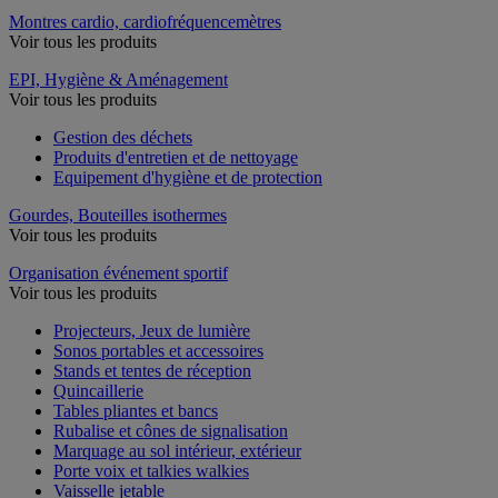
Montres cardio, cardiofréquencemètres
Voir tous les produits
EPI, Hygiène & Aménagement
Voir tous les produits
Gestion des déchets
Produits d'entretien et de nettoyage
Equipement d'hygiène et de protection
Gourdes, Bouteilles isothermes
Voir tous les produits
Organisation événement sportif
Voir tous les produits
Projecteurs, Jeux de lumière
Sonos portables et accessoires
Stands et tentes de réception
Quincaillerie
Tables pliantes et bancs
Rubalise et cônes de signalisation
Marquage au sol intérieur, extérieur
Porte voix et talkies walkies
Vaisselle jetable