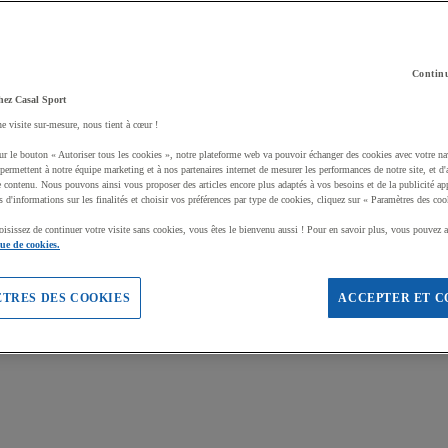
Continu
hez Casal Sport
ne visite sur-mesure, nous tient à cœur !
ur le bouton « Autoriser tous les cookies », notre plateforme web va pouvoir échanger des cookies avec votre na
permettent à notre équipe marketing et à nos partenaires internet de mesurer les performances de notre site, et d'
e contenu. Nous pouvons ainsi vous proposer des articles encore plus adaptés à vos besoins et de la publicité ap
s d'informations sur les finalités et choisir vos préférences par type de cookies, cliquez sur « Paramètres des coo
oisissez de continuer votre visite sans cookies, vous êtes le bienvenu aussi ! Pour en savoir plus, vous pouvez a
que de cookies.
TRES DES COOKIES
ACCEPTER ET C