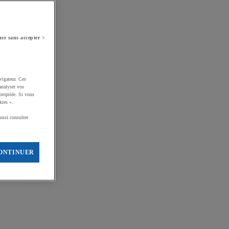
er sans accepter >
vigateur. Ces
analyser vos
propriée. Si vous
kies ».
ussi consulter
ONTINUER