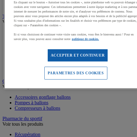
Médailles, Rubans
En cliquant sur le bouton « Autoriser tous les cookies », notre plateforme web va pouvoir échanger 
Podiums de sport
cookies avec votre navigateur. Ces informations permettent à notre équipe marketing et à nos partena
internet de mesurer les performances de notre site, et d'analyser vos préférences de contenu. Nous
Transport et Rangement
pouvons ainsi vous proposer des articles encore plus adaptés à vos besoins et de la publicité appropr
Si vous souhaitez plus d'informations sur les finalités et choisir vos préférences par type de cookies,
Voir tous les produits
cliquez sur « Paramètres des cookies ».
Sacs et Filets à ballons
Et si vous choisissez de continuer votre visite sans cookies, vous êtes le bienvenu aussi ! Pour en
Chariots de manutention
savoir plus, vous pouvez aussi consulter notre
politique de cookies.
Coffres et malles de rangement
Rayonnage
Bacs de rangement
ACCEPTER ET CONTINUER
Roll-conteneurs
Armoires de rangement
Rangement Sportif
PARAMETRES DES COOKIES
Gonflage et entretien des ballons
Voir tous les produits
Accessoires gonflage ballons
Pompes à ballons
Compresseurs à ballons
Pharmacie du sportif
Voir tous les produits
Récupération