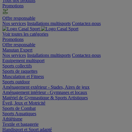
Tous nos produits
Promotions
Offre responsable
Nos services
Installations multisports
Contactez-nous
Voir toutes les catégories
Promotions
Offre responsable
Manutan Expert
Nos services
Installations multisports
Contactez-nous
Equipement multisport
Sports collectifs
Sports de raquettes
Musculation et Fitness
Sports outdoor
Aménagement extérieur - Stades, Aires de jeux
Aménagement intérieur - Gymnases et locaux
Matériel de Gymnastique & Sports Artistiques
Éveil, Jeux et Motricité
Sports de Combat
Sports Aquatiques
Athlétisme
Textile et bagagerie
Handisport et Sport adapté