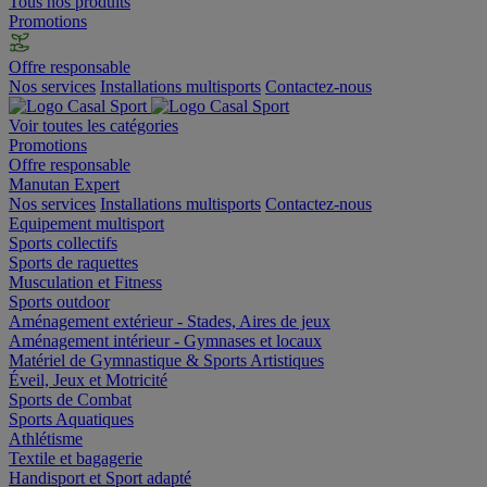
Tous nos produits
Promotions
Offre responsable
Nos services
Installations multisports
Contactez-nous
Voir toutes les catégories
Promotions
Offre responsable
Manutan Expert
Nos services
Installations multisports
Contactez-nous
Equipement multisport
Sports collectifs
Sports de raquettes
Musculation et Fitness
Sports outdoor
Aménagement extérieur - Stades, Aires de jeux
Aménagement intérieur - Gymnases et locaux
Matériel de Gymnastique & Sports Artistiques
Éveil, Jeux et Motricité
Sports de Combat
Sports Aquatiques
Athlétisme
Textile et bagagerie
Handisport et Sport adapté