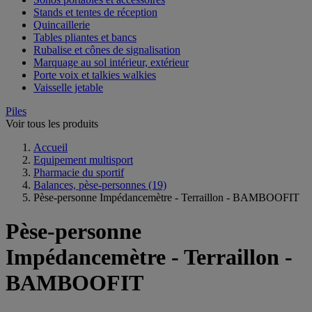
Stands et tentes de réception
Quincaillerie
Tables pliantes et bancs
Rubalise et cônes de signalisation
Marquage au sol intérieur, extérieur
Porte voix et talkies walkies
Vaisselle jetable
Piles
Voir tous les produits
Accueil
Equipement multisport
Pharmacie du sportif
Balances, pèse-personnes
(19)
Pèse-personne Impédancemètre - Terraillon - BAMBOOFIT
Pèse-personne
Impédancemètre - Terraillon -
BAMBOOFIT