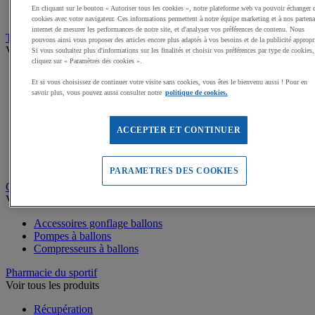
Médailles, Rubans
En cliquant sur le bouton « Autoriser tous les cookies », notre plateforme web va pouvoir échanger 
Podiums de sport
cookies avec votre navigateur. Ces informations permettent à notre équipe marketing et à nos partena
internet de mesurer les performances de notre site, et d'analyser vos préférences de contenu. Nous
Transport et Rangement
pouvons ainsi vous proposer des articles encore plus adaptés à vos besoins et de la publicité appropr
Voir tous les produits
Si vous souhaitez plus d'informations sur les finalités et choisir vos préférences par type de cookies,
cliquez sur « Paramètres des cookies ».
Sacs et Filets à ballons
Et si vous choisissez de continuer votre visite sans cookies, vous êtes le bienvenu aussi ! Pour en
Chariots de manutention
savoir plus, vous pouvez aussi consulter notre
politique de cookies.
Coffres et malles de rangement
Rayonnage
Bacs de rangement
ACCEPTER ET CONTINUER
Roll-conteneurs
Armoires de rangement
Rangement Sportif
PARAMETRES DES COOKIES
Gonflage et entretien des ballons
Voir tous les produits
Accessoires gonflage ballons
Pompes à ballons
Compresseurs à ballons
Pharmacie du sportif
Voir tous les produits
Récupération