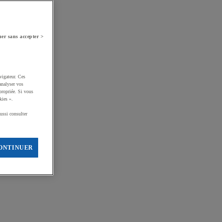
er sans accepter >
vigateur. Ces
analyser vos
propriée. Si vous
kies ».
ussi consulter
ONTINUER