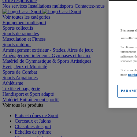
Offre responsable
Nos services
Installations multisports
Contactez-nous
Voir toutes les catégories
Equipement multisport
Sports collectifs
Bienvenue c
Sports de raquettes
Musculation et Fitness
Vous offrir u
Sports outdoor
En cliquant s
Aménagement extérieur - Stades, Aires de jeux
informations 
Aménagement intérieur - Gymnases et locaux
préférences d
Matériel de Gymnastique & Sports Artistiques
souhaitez plu
Éveil, Jeux et Motricité
Et si vous ch
Sports de Combat
notre
politi
Sports Aquatiques
Athlétisme
Textile et bagagerie
PARAME
Handisport et Sport adapté
Matériel Entraînement sportif
Voir tous les produits
Plots et cônes de Sport
Cerceaux et Jalons
Chasubles de sport
Echelles de rythme