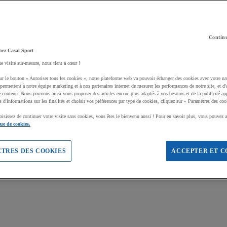
Continu
hez Casal Sport
ne visite sur-mesure, nous tient à cœur !
ur le bouton « Autoriser tous les cookies », notre plateforme web va pouvoir échanger des cookies avec votre na
permettent à notre équipe marketing et à nos partenaires internet de mesurer les performances de notre site, et d'
e contenu. Nous pouvons ainsi vous proposer des articles encore plus adaptés à vos besoins et de la publicité ap
s d'informations sur les finalités et choisir vos préférences par type de cookies, cliquez sur « Paramètres des coo
oisissez de continuer votre visite sans cookies, vous êtes le bienvenu aussi ! Pour en savoir plus, vous pouvez a
que de cookies.
TRES DES COOKIES
ACCEPTER ET C