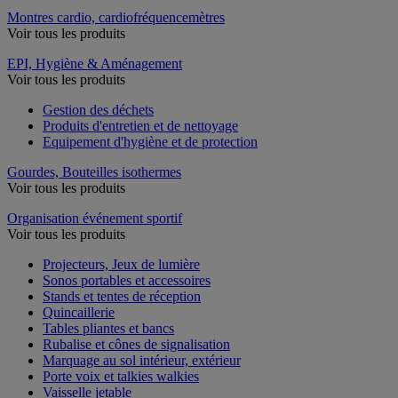
Montres cardio, cardiofréquencemètres
Voir tous les produits
EPI, Hygiène & Aménagement
Voir tous les produits
Gestion des déchets
Produits d'entretien et de nettoyage
Equipement d'hygiène et de protection
Gourdes, Bouteilles isothermes
Voir tous les produits
Organisation événement sportif
Voir tous les produits
Projecteurs, Jeux de lumière
Sonos portables et accessoires
Stands et tentes de réception
Quincaillerie
Tables pliantes et bancs
Rubalise et cônes de signalisation
Marquage au sol intérieur, extérieur
Porte voix et talkies walkies
Vaisselle jetable