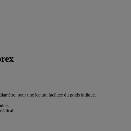
orex
amètre, pour une lecture facilitée du poids indiqué.
lité.
médical.