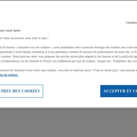
Continu
hez Casal Sport
ne visite sur-mesure, nous tient à cœur !
ur le bouton « Autoriser tous les cookies », notre plateforme web va pouvoir échanger des cookies avec votre na
permettent à notre équipe marketing et à nos partenaires internet de mesurer les performances de notre site, et d'
e contenu. Nous pouvons ainsi vous proposer des articles encore plus adaptés à vos besoins et de la publicité ap
s d'informations sur les finalités et choisir vos préférences par type de cookies, cliquez sur « Paramètres des coo
oisissez de continuer votre visite sans cookies, vous êtes le bienvenu aussi ! Pour en savoir plus, vous pouvez a
que de cookies.
TRES DES COOKIES
ACCEPTER ET C