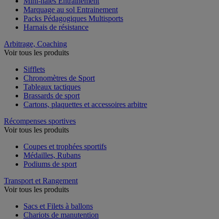
Mini-haies Entrainement
Marquage au sol Entrainement
Packs Pédagogiques Multisports
Harnais de résistance
Arbitrage, Coaching
Voir tous les produits
Sifflets
Chronomètres de Sport
Tableaux tactiques
Brassards de sport
Cartons, plaquettes et accessoires arbitre
Récompenses sportives
Voir tous les produits
Coupes et trophées sportifs
Médailles, Rubans
Podiums de sport
Transport et Rangement
Voir tous les produits
Sacs et Filets à ballons
Chariots de manutention