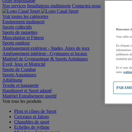
Offre responsable
Nos services
Installations multisports
Contactez-nous
Voir toutes les catégories
Equipement multisport
Sports collectifs
Bienvenue c
Sports de raquettes
Musculation et Fitness
Vous offrir u
Sports outdoor
En cliquant s
Aménagement extérieur - Stades, Aires de jeux
informations 
Aménagement intérieur - Gymnases et locaux
préférences d
Matériel de Gymnastique & Sports Artistiques
souhaitez plu
Éveil, Jeux et Motricité
Et si vous ch
Sports de Combat
notre
politi
Sports Aquatiques
Athlétisme
Textile et bagagerie
PARAME
Handisport et Sport adapté
Matériel Entraînement sportif
Voir tous les produits
Plots et cônes de Sport
Cerceaux et Jalons
Chasubles de sport
Echelles de rythme