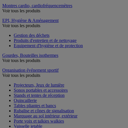
Montres cardio, cardiofréquencemètres
Voir tous les produits
EPI, Hygiène & Aménagement
Voir tous les produits
Gestion des déchets
Produits d'entretien et de nettoyage
Equipement d'hygiène et de protection
Gourdes, Bouteilles isothermes
Voir tous les produits
Organisation événement sportif
Voir tous les produits
Projecteurs, Jeux de lumière
Sonos portables et accessoires
Stands et tentes de réception
Quincaillerie
Tables pliantes et bancs
Rubalise et cônes de signalisation
Marquage au sol intérieur, extérieur
Porte voix et talkies walkies
Vaisselle jetable