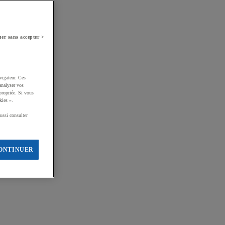
er sans accepter >
vigateur. Ces
analyser vos
propriée. Si vous
kies ».
ussi consulter
ONTINUER