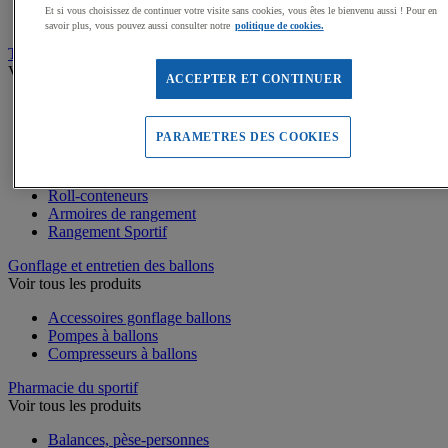
Médailles, Rubans
Et si vous choisissez de continuer votre visite sans cookies, vous êtes le bienvenu aussi ! Pour en
Podiums de sport
savoir plus, vous pouvez aussi consulter notre
politique de cookies.
Transport et Rangement
Voir tous les produits
ACCEPTER ET CONTINUER
Sacs et Filets à ballons
Chariots de manutention
PARAMETRES DES COOKIES
Coffres et malles de rangement
Rayonnage
Bacs de rangement
Roll-conteneurs
Armoires de rangement
Rangement Sportif
Gonflage et entretien des ballons
Voir tous les produits
Accessoires gonflage ballons
Pompes à ballons
Compresseurs à ballons
Pharmacie du sportif
Voir tous les produits
Balances, pèse-personnes