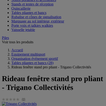
Stands et tentes de réception
Quincaillerie
Tables pliantes et bancs
Rubalise et cônes de signalisation
Marquage au sol intérieur, extérieur
Porte voix et talkies walkies
Vaisselle jetable
Piles
Voir tous les produits
Accueil
Equipement multisport
Organisation événement sportif
Tables pliantes et bancs
(28)
Rideau fenêtre stand pro pliant - Trigano Collectivités
Rideau fenêtre stand pro pliant
- Trigano Collectivités
(0)