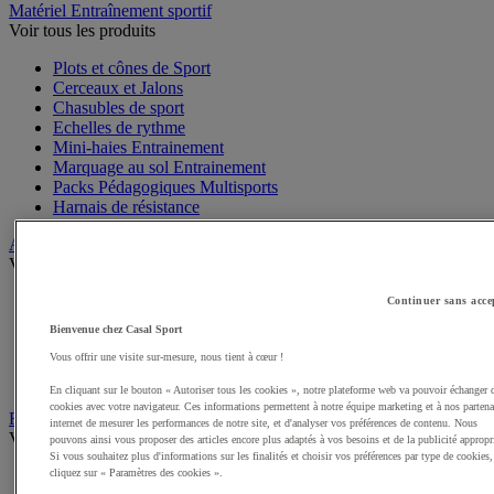
Matériel Entraînement sportif
Voir tous les produits
Plots et cônes de Sport
Cerceaux et Jalons
Chasubles de sport
Echelles de rythme
Mini-haies Entrainement
Marquage au sol Entrainement
Packs Pédagogiques Multisports
Harnais de résistance
Arbitrage, Coaching
Voir tous les produits
Sifflets
Continuer sans acce
Chronomètres de Sport
Bienvenue chez Casal Sport
Tableaux tactiques
Vous offrir une visite sur-mesure, nous tient à cœur !
Brassards de sport
Cartons, plaquettes et accessoires arbitre
En cliquant sur le bouton « Autoriser tous les cookies », notre plateforme web va pouvoir échanger 
cookies avec votre navigateur. Ces informations permettent à notre équipe marketing et à nos partena
Récompenses sportives
internet de mesurer les performances de notre site, et d'analyser vos préférences de contenu. Nous
Voir tous les produits
pouvons ainsi vous proposer des articles encore plus adaptés à vos besoins et de la publicité appropr
Si vous souhaitez plus d'informations sur les finalités et choisir vos préférences par type de cookies,
cliquez sur « Paramètres des cookies ».
Coupes et trophées sportifs