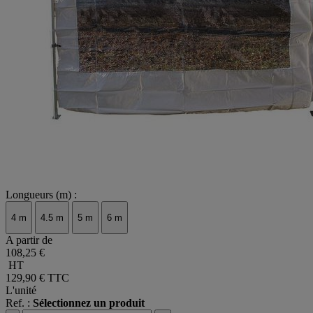
Longueurs (m) :
4 m
4.5 m
5 m
6 m
A partir de
108,25 €
HT
129,90 €
TTC
L'unité
Ref. :
Sélectionnez un produit