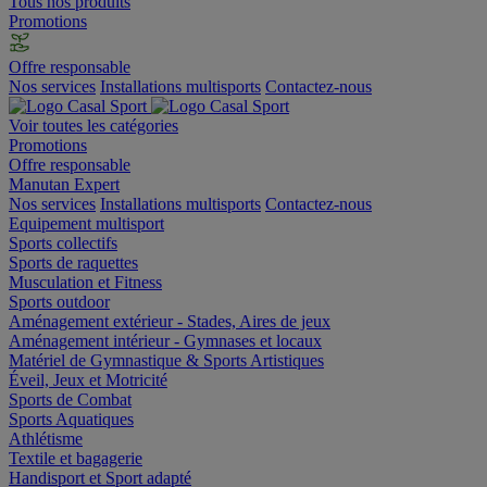
Tous nos produits
Promotions
Offre responsable
Nos services
Installations multisports
Contactez-nous
Voir toutes les catégories
Promotions
Offre responsable
Manutan Expert
Nos services
Installations multisports
Contactez-nous
Equipement multisport
Sports collectifs
Sports de raquettes
Musculation et Fitness
Sports outdoor
Aménagement extérieur - Stades, Aires de jeux
Aménagement intérieur - Gymnases et locaux
Matériel de Gymnastique & Sports Artistiques
Éveil, Jeux et Motricité
Sports de Combat
Sports Aquatiques
Athlétisme
Textile et bagagerie
Handisport et Sport adapté