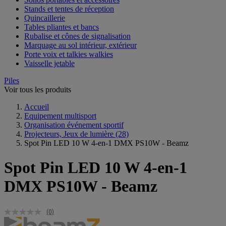
Stands et tentes de réception
Quincaillerie
Tables pliantes et bancs
Rubalise et cônes de signalisation
Marquage au sol intérieur, extérieur
Porte voix et talkies walkies
Vaisselle jetable
Piles
Voir tous les produits
Accueil
Equipement multisport
Organisation événement sportif
Projecteurs, Jeux de lumière
(28)
Spot Pin LED 10 W 4-en-1 DMX PS10W - Beamz
Spot Pin LED 10 W 4-en-1
DMX PS10W - Beamz
(0)