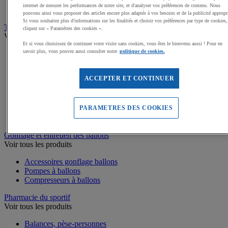
Médailles, Rubans
internet de mesurer les performances de notre site, et d'analyser vos préférences de contenu. Nous
Podiums de sport
pouvons ainsi vous proposer des articles encore plus adaptés à vos besoins et de la publicité appropr
Si vous souhaitez plus d'informations sur les finalités et choisir vos préférences par type de cookies,
Transport et Rangement
cliquez sur « Paramètres des cookies ».
Voir tous les produits
Et si vous choisissez de continuer votre visite sans cookies, vous êtes le bienvenu aussi ! Pour en
savoir plus, vous pouvez aussi consulter notre
politique de cookies.
Sacs et Filets à ballons
Chariots de manutention
Coffres et malles de rangement
ACCEPTER ET CONTINUER
Rayonnage
Bacs de rangement
Roll-conteneurs
Armoires de rangement
PARAMETRES DES COOKIES
Rangement Sportif
Gonflage et entretien des ballons
Voir tous les produits
Accessoires gonflage ballons
Pompes à ballons
Compresseurs à ballons
Pharmacie du sportif
Voir tous les produits
Balances, pèse-personnes