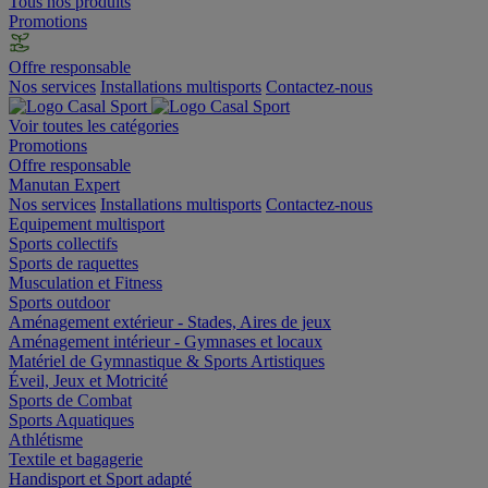
Tous nos produits
Promotions
Offre responsable
Nos services
Installations multisports
Contactez-nous
Voir toutes les catégories
Promotions
Offre responsable
Manutan Expert
Nos services
Installations multisports
Contactez-nous
Equipement multisport
Sports collectifs
Sports de raquettes
Musculation et Fitness
Sports outdoor
Aménagement extérieur - Stades, Aires de jeux
Aménagement intérieur - Gymnases et locaux
Matériel de Gymnastique & Sports Artistiques
Éveil, Jeux et Motricité
Sports de Combat
Sports Aquatiques
Athlétisme
Textile et bagagerie
Handisport et Sport adapté