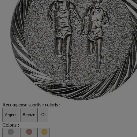
Récompense sportive coloris :
Argent
Bronze
Or
Coloris :