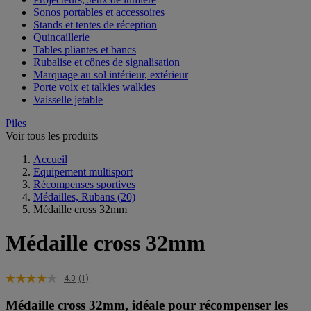
Sonos portables et accessoires
Stands et tentes de réception
Quincaillerie
Tables pliantes et bancs
Rubalise et cônes de signalisation
Marquage au sol intérieur, extérieur
Porte voix et talkies walkies
Vaisselle jetable
Piles
Voir tous les produits
Accueil
Equipement multisport
Récompenses sportives
Médailles, Rubans
(20)
Médaille cross 32mm
Médaille cross 32mm
4.0
(1)
Médaille cross 32mm, idéale pour récompenser les