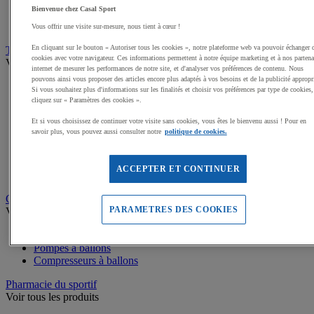
Coupes et trophées sportifs
Bienvenue chez Casal Sport
Médailles, Rubans
Podiums de sport
Vous offrir une visite sur-mesure, nous tient à cœur !
En cliquant sur le bouton « Autoriser tous les cookies », notre plateforme web va pouvoir échanger 
Transport et Rangement
cookies avec votre navigateur. Ces informations permettent à notre équipe marketing et à nos partena
Voir tous les produits
internet de mesurer les performances de notre site, et d'analyser vos préférences de contenu. Nous
pouvons ainsi vous proposer des articles encore plus adaptés à vos besoins et de la publicité appropr
Sacs et Filets à ballons
Si vous souhaitez plus d'informations sur les finalités et choisir vos préférences par type de cookies,
Chariots de manutention
cliquez sur « Paramètres des cookies ».
Coffres et malles de rangement
Et si vous choisissez de continuer votre visite sans cookies, vous êtes le bienvenu aussi ! Pour en
Rayonnage
savoir plus, vous pouvez aussi consulter notre
politique de cookies.
Bacs de rangement
Roll-conteneurs
Armoires de rangement
ACCEPTER ET CONTINUER
Rangement Sportif
Gonflage et entretien des ballons
PARAMETRES DES COOKIES
Voir tous les produits
Accessoires gonflage ballons
Pompes à ballons
Compresseurs à ballons
Pharmacie du sportif
Voir tous les produits