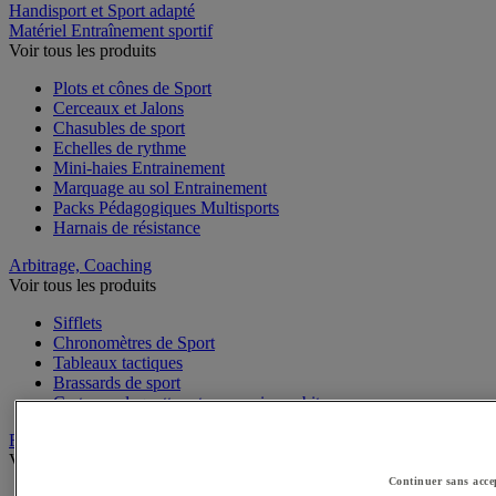
Handisport et Sport adapté
Matériel Entraînement sportif
Voir tous les produits
Plots et cônes de Sport
Cerceaux et Jalons
Chasubles de sport
Echelles de rythme
Mini-haies Entrainement
Marquage au sol Entrainement
Packs Pédagogiques Multisports
Harnais de résistance
Arbitrage, Coaching
Voir tous les produits
Sifflets
Chronomètres de Sport
Tableaux tactiques
Brassards de sport
Cartons, plaquettes et accessoires arbitre
Récompenses sportives
Voir tous les produits
Continuer sans acce